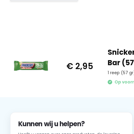
Snicker
Bar (57
€ 2,95
1 reep (57 gr
Op voor
Kunnen wij u helpen?