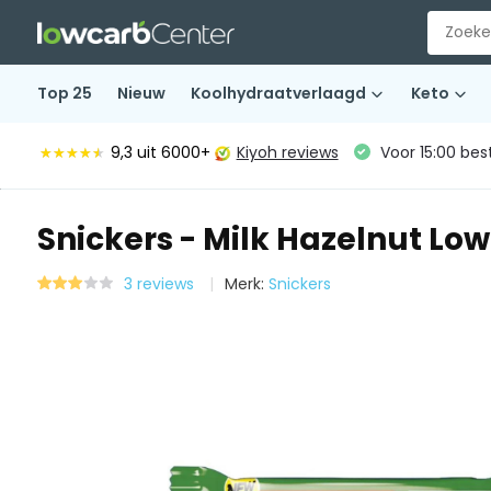
Top 25
Nieuw
Koolhydraatverlaagd
Keto
9,3
uit 6000+
Kiyoh reviews
Voor 15:00 bes
★★★★★
★★★★★
Snickers - Milk Hazelnut Low
3 reviews
Merk:
Snickers