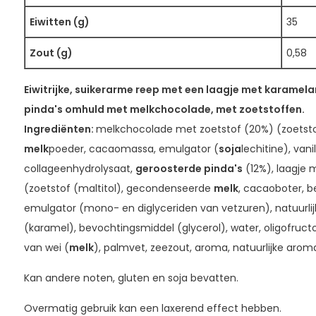
Eiwitten (g)
35
Zout (g)
0,58
Eiwitrijke, suikerarme reep met een laagje met karame
pinda's omhuld met melkchocolade, met zoetstoffen.
Ingrediënten:
melkchocolade met zoetstof (20%) (zoetstof 
melk
poeder, cacaomassa, emulgator (
soja
lechitine), vani
collageenhydrolysaat,
geroosterde pinda's
(12%), laagje
(zoetstof (maltitol), gecondenseerde
melk
, cacaoboter, b
emulgator (mono- en diglyceriden van vetzuren), natuurlijk
(karamel), bevochtingsmiddel (glycerol), water, oligofruct
van wei (
melk
), palmvet, zeezout, aroma, natuurlijke arom
Kan andere noten, gluten en soja bevatten.
Overmatig gebruik kan een laxerend effect hebben.