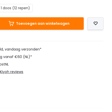
1 doos (12 repen)
Toevoegen aan winkelwagen
eld, vandaag verzonden*
ng vanaf €60 (NL)*
ostNL
@
Kiyoh reviews