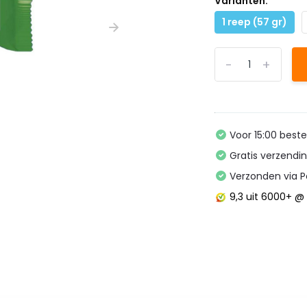
Varianten:
1 reep (57 gr)
-
+
Voor 15:00 best
Gratis verzendi
Verzonden via P
9,3
uit 6000+ 