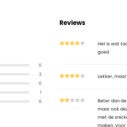
Reviews
Het is wat t
goed
0
2
Lekker, maar 
0
1
Beter dan de
0
maar ook dez
met de snic
maken. Voor 