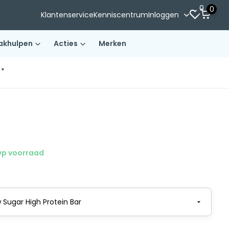
0
0
Klantenservice
Kenniscentrum
Inloggen
akhulpen
Acties
Merken
)*
p voorraad