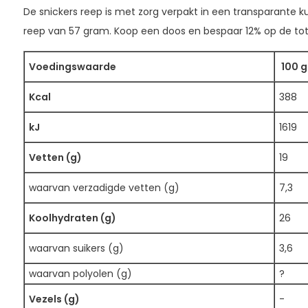
De snickers reep is met zorg verpakt in een transparante kun
reep van 57 gram. Koop een doos en bespaar 12% op de tota
Voedingswaarde
100 g
Kcal
388
kJ
1619
Vetten (g)
19
waarvan verzadigde vetten (g)
7,3
Koolhydraten (g)
26
waarvan suikers (g)
3,6
waarvan polyolen (g)
?
Vezels (g)
-