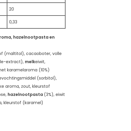
20
0,33
laroma, hazelnootpasta en
(maltitol), cacaoboter, volle
lle-extract),
melk
eiwit,
 met karamelaroma (10%)
evochtingsmiddel (sorbitol),
e aroma, zout, kleurstof
ose,
hazelnootpasta
(3%), eiwit
a, kleurstof (karamel)