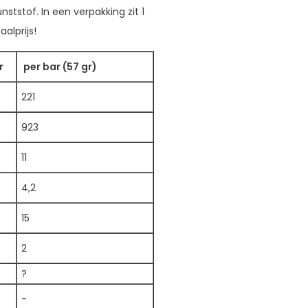
ststof. In een verpakking zit 1
alprijs!
r
per bar (57 gr)
221
923
11
4,2
15
2
?
-