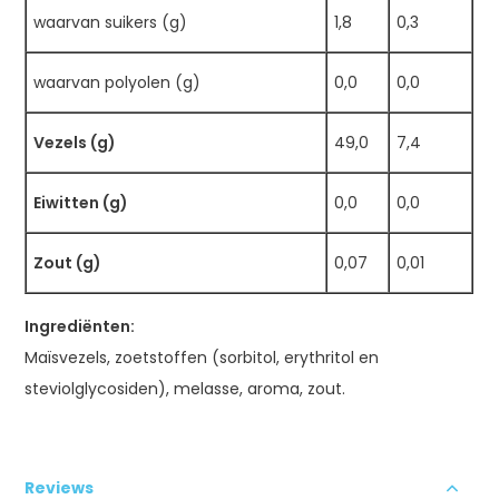
waarvan suikers (g)
1,8
0,3
waarvan polyolen (g)
0,0
0,0
Vezels (g)
49,0
7,4
Eiwitten (g)
0,0
0,0
Zout (g)
0,07
0,01
Ingrediënten:
Maïsvezels, zoetstoffen (sorbitol, erythritol en
steviolglycosiden), melasse, aroma, zout.
Reviews