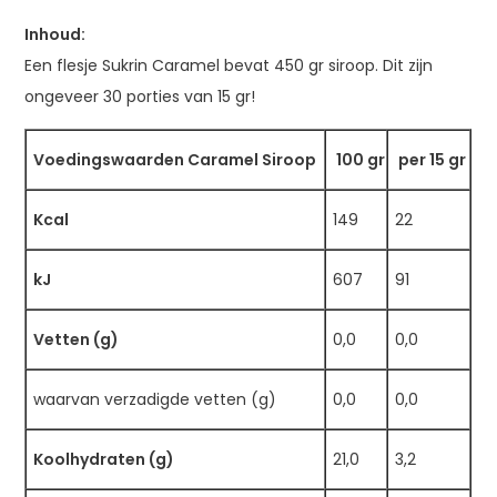
Inhoud:
Een flesje Sukrin Caramel bevat 450 gr siroop. Dit zijn
ongeveer 30 porties van 15 gr!
Voedingswaarden Caramel Siroop
100 gr
per 15 gr
Kcal
149
22
kJ
607
91
Vetten (g)
0,0
0,0
waarvan verzadigde vetten (g)
0,0
0,0
Koolhydraten (g)
21,0
3,2