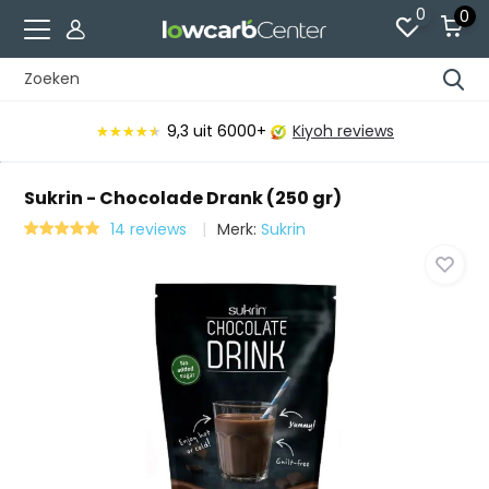
0
0
it 6000+
Kiyoh reviews
Voor 15:00 beste
Sukrin - Chocolade Drank (250 gr)
14 reviews
Merk:
Sukrin