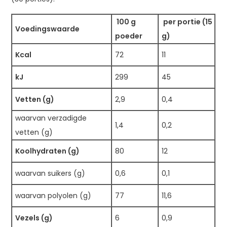
100 g
per portie (15
Voedingswaarde
poeder
g)
Kcal
72
11
kJ
299
45
Vetten (g)
2,9
0,4
waarvan verzadigde
1,4
0,2
vetten (g)
Koolhydraten (g)
80
12
waarvan suikers (g)
0,6
0,1
waarvan polyolen (g)
77
11,6
Vezels (g)
6
0,9