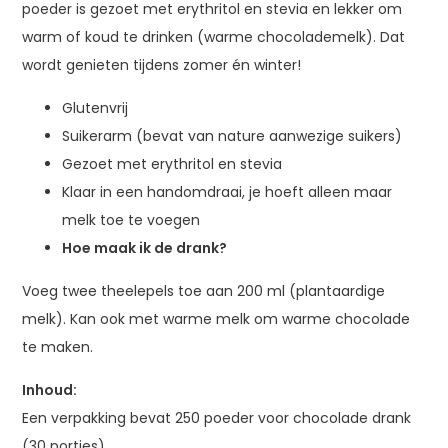
poeder is gezoet met erythritol en stevia en lekker om
warm of koud te drinken (warme chocolademelk). Dat
wordt genieten tijdens zomer én winter!
Glutenvrij
Suikerarm (bevat van nature aanwezige suikers)
Gezoet met erythritol en stevia
Klaar in een handomdraai, je hoeft alleen maar
melk toe te voegen
Hoe maak ik de drank?
Voeg twee theelepels toe aan 200 ml (plantaardige
melk). Kan ook met warme melk om warme chocolade
te maken.
Inhoud:
Een verpakking bevat 250 poeder voor chocolade drank
(30 porties).