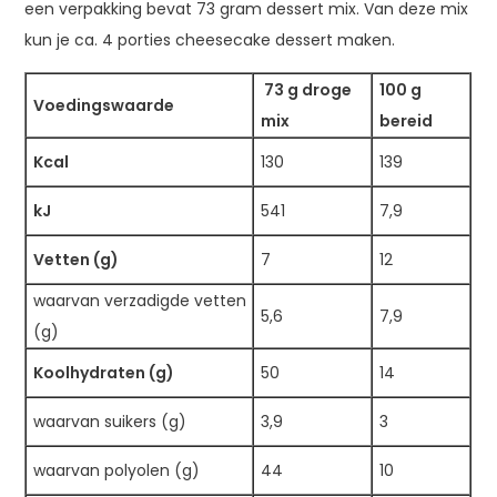
een verpakking bevat 73 gram dessert mix. Van deze mix
kun je ca. 4 porties cheesecake dessert maken.
73 g droge
100 g
Voedingswaarde
mix
bereid
Kcal
130
139
kJ
541
7,9
Vetten (g)
7
12
waarvan verzadigde vetten
5,6
7,9
(g)
Koolhydraten (g)
50
14
waarvan suikers (g)
3,9
3
waarvan polyolen (g)
44
10