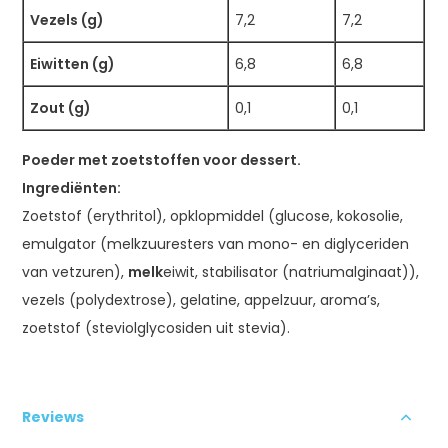
Vezels (g)
7,2
7,2
Eiwitten (g)
6,8
6,8
Zout (g)
0,1
0,1
Poeder met zoetstoffen voor dessert.
Ingrediënten:
Zoetstof (erythritol), opklopmiddel (glucose, kokosolie,
emulgator (melkzuuresters van mono- en diglyceriden
van vetzuren),
melk
eiwit, stabilisator (natriumalginaat)),
vezels (polydextrose), gelatine, appelzuur, aroma’s,
zoetstof (steviolglycosiden uit stevia).
Reviews