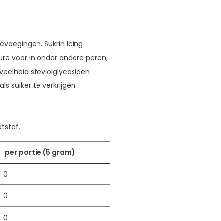
oevoegingen. Sukrin Icing
ure voor in onder andere peren,
eelheid steviolglycosiden
s suiker te verkrijgen.
tstof.
per portie (5 gram)
0
0
0