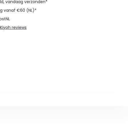
eld, vandaag verzonden*
ng vanaf €60 (NL)*
ostNL
@
Kiyoh reviews