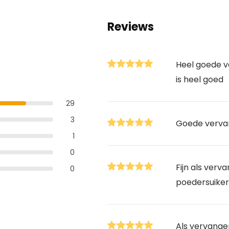
Reviews
Heel goede 
is heel goed
29
3
Goede vervan
1
0
Fijn als verv
0
poedersuiker
Als vervange