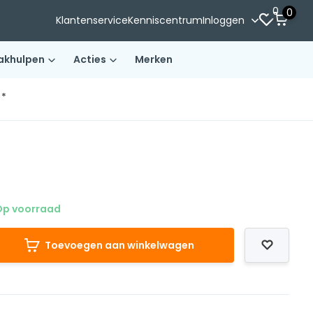
0
0
Klantenservice
Kenniscentrum
Inloggen
akhulpen
Acties
Merken
)*
p voorraad
Toevoegen aan winkelwagen