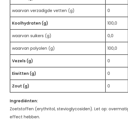
waarvan verzadigde vetten (g)
0
Koolhydraten (g)
100,0
waarvan suikers (g)
0,0
waarvan polyolen (g)
100,0
Vezels (g)
0
Eiwitten (g)
0
Zout (g)
0
Ingrediënten:
Zoetstoffen (erythritol, stevioglycosiden). Let op: overmat
effect hebben.