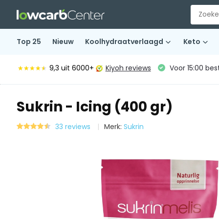
Top 25
Nieuw
Koolhydraatverlaagd
Keto
9,3
uit 6000+
Kiyoh reviews
Voor 15:00 bes
★★★★★
★★★★★
Sukrin - Icing (400 gr)
33 reviews
Merk:
Sukrin