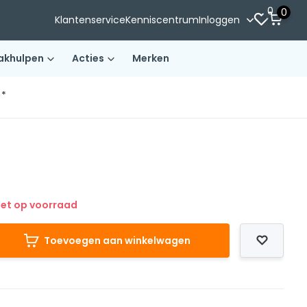
0
0
Klantenservice
Kenniscentrum
Inloggen
akhulpen
Acties
Merken
)*
iet op voorraad
Toevoegen aan winkelwagen