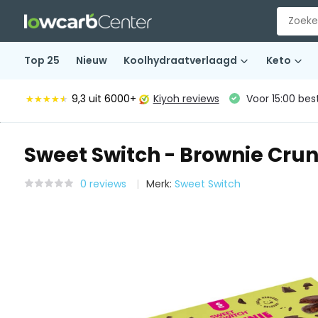
Top 25
Nieuw
Koolhydraatverlaagd
Keto
9,3
uit 6000+
Kiyoh reviews
Voor 15:00 bes
★★★★★
★★★★★
Sweet Switch - Brownie Crun
0 reviews
Merk:
Sweet Switch