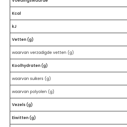
Voedingswaarde
Kcal
kJ
Vetten (g)
waarvan verzadigde vetten (g)
Koolhydraten (g)
waarvan suikers (g)
waarvan polyolen (g)
Vezels (g)
Eiwitten (g)