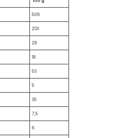
100 g
509
2131
29
18
53
5
35
7,5
6