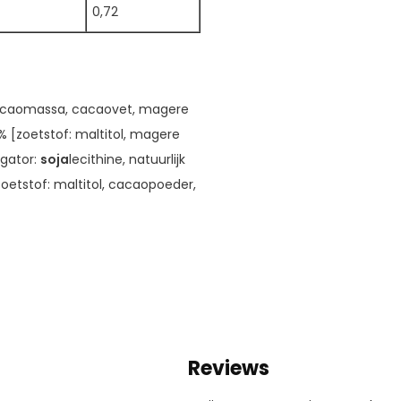
0,72
cacaomassa, cacaovet, magere
% [zoetstof: maltitol, magere
lgator:
soja
lecithine, natuurlijk
oetstof: maltitol, cacaopoeder,
Reviews