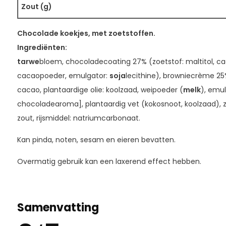
Zout (g)
Chocolade koekjes, met zoetstoffen.
Ingrediënten:
tarwe
bloem, chocoladecoating 27% (zoetstof: maltitol, 
cacaopoeder, emulgator:
soja
lecithine), browniecrème 25
cacao, plantaardige olie: koolzaad, weipoeder (
melk
), emu
chocoladearoma], plantaardig vet (kokosnoot, koolzaad), z
zout, rijsmiddel: natriumcarbonaat.
Kan pinda, noten, sesam en eieren bevatten.
Overmatig gebruik kan een laxerend effect hebben.
Samenvatting