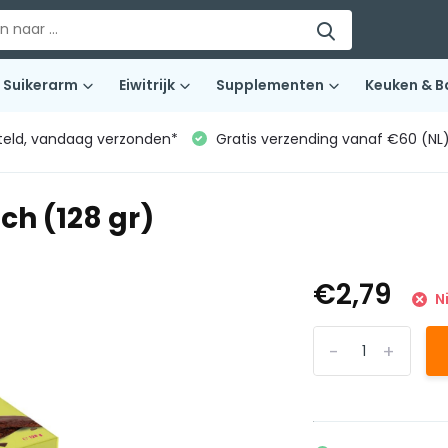
Suikerarm
Eiwitrijk
Supplementen
Keuken & B
teld, vandaag verzonden*
Gratis verzending vanaf €60 (NL
ch (128 gr)
€2,79
N
-
+