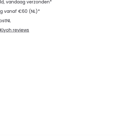
eld, vandaag verzonden*
ng vanaf €60 (NL)*
ostNL
@
Kiyoh reviews