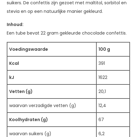
suikers. De confettis zijn gezoet met maltitol, sorbitol en
stevia en op een natuurlijke manier gekleurd.
Inhoud:
Een tube bevat 22 gram gekleurde chocolade confettis.
Voedingswaarde
100 g
Kcal
391
kJ
1622
Vetten (g)
20,1
waarvan verzadigde vetten (g)
12,4
Koolhydraten (g)
67
waarvan suikers (g)
6,2