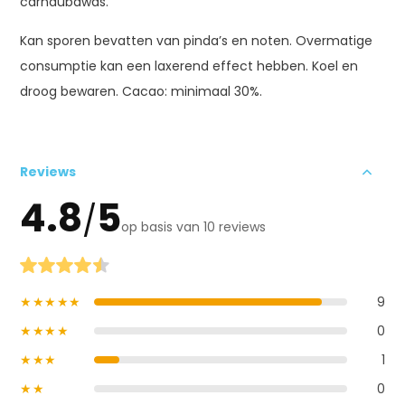
carnaubawas.
Kan sporen bevatten van pinda’s en noten. Overmatige
consumptie kan een laxerend effect hebben. Koel en
droog bewaren. Cacao: minimaal 30%.
Reviews
4.8
5
/
op basis van 10 reviews
★★★★★
9
★★★★
0
★★★
1
★★
0