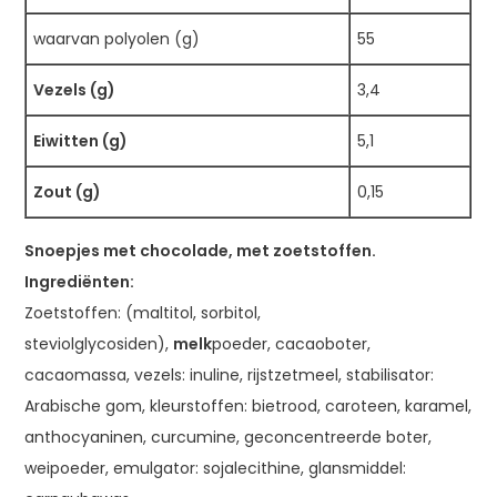
waarvan polyolen (g)
55
Vezels (g)
3,4
Eiwitten (g)
5,1
Zout (g)
0,15
Snoepjes met chocolade, met zoetstoffen.
Ingrediënten:
Zoetstoffen: (maltitol, sorbitol,
steviolglycosiden),
melk
poeder, cacaoboter,
cacaomassa, vezels: inuline, rijstzetmeel, stabilisator:
Arabische gom, kleurstoffen: bietrood, caroteen, karamel,
anthocyaninen, curcumine, geconcentreerde boter,
weipoeder, emulgator: sojalecithine, glansmiddel: