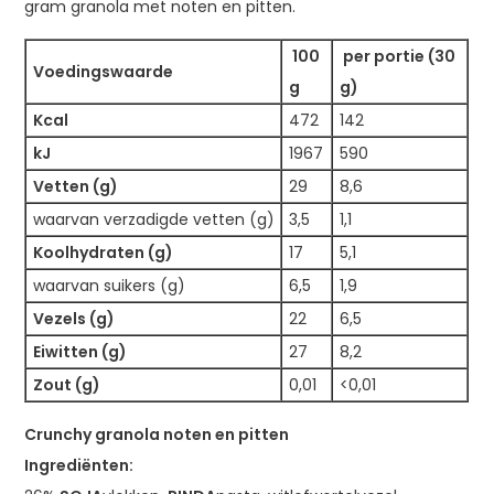
gram granola met noten en pitten.
100
per portie (30
Voedingswaarde
g
g)
Kcal
472
142
kJ
1967
590
Vetten (g)
29
8,6
waarvan verzadigde vetten (g)
3,5
1,1
Koolhydraten (g)
17
5,1
waarvan suikers (g)
6,5
1,9
Vezels (g)
22
6,5
Eiwitten (g)
27
8,2
Zout (g)
0,01
<0,01
Crunchy granola noten en pitten
Ingrediënten: