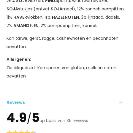
26%
SOJA
vlokken,
PINDA
pasta, witlofwortelvezel,
SOJA
stukjes (ontvet
SOJA
meel), 12% zonnebloempitten,
11%
HAVER
vlokken, 4%
HAZELNOTEN
, 3% lijnzaad, dadels,
2%
AMANDELEN
, 2% pompoenpitten, kaneel.
Kan tarwe, gerst, rogge, cashewnoten en pecannoten
bevatten.
Allergenen:
Zie dikgedrukt. Kan sporen van gluten, melk en noten
bevatten
Reviews
4.9
5
/
op basis van 36 reviews