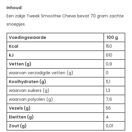
Inhoud:
Een zakje Tweek Smoothie Chews bevat 70 gram zachte
snoepjes.
Voedingswaarde
100 g
Kcal
150
kJ
610
Vetten (g)
0,9
waarvan verzadigde vetten (g)
0
Koolhydraten (g)
11,1
waarvan suikers (g)
1,3
waarvan polyolen (g)
7,6
Vezels (g)
56
Eiwitten (g)
4
Zout (g)
0,01