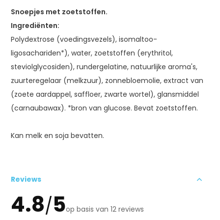
Snoepjes met zoetstoffen.
Ingrediënten:
Polydextrose (voedingsvezels), isomaltoo-
ligosachariden*), water, zoetstoffen (erythritol,
steviolglycosiden), rundergelatine, natuurlijke aroma's,
zuurteregelaar (melkzuur), zonnebloemolie, extract van
(zoete aardappel, saffloer, zwarte wortel), glansmiddel
(carnaubawax). *bron van glucose. Bevat zoetstoffen.
Kan melk en soja bevatten.
Reviews
4.8
5
/
op basis van 12 reviews