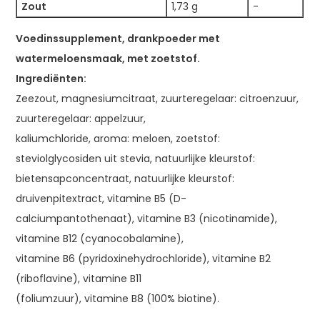
Zout
1,73 g
-
Voedinssupplement, drankpoeder met
watermeloensmaak, met zoetstof.
Ingrediënten:
Zeezout, magnesiumcitraat, zuurteregelaar: citroenzuur,
zuurteregelaar: appelzuur,
kaliumchloride, aroma: meloen, zoetstof:
steviolglycosiden uit stevia, natuurlijke kleurstof:
bietensapconcentraat, natuurlijke kleurstof:
druivenpitextract, vitamine B5 (D-
calciumpantothenaat), vitamine B3 (nicotinamide),
vitamine B12 (cyanocobalamine),
vitamine B6 (pyridoxinehydrochloride), vitamine B2
(riboflavine), vitamine B11
(foliumzuur), vitamine B8 (100% biotine).