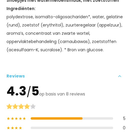
Snoepjes met watermeloensmaak, met zoetstoffen
Ingrediënten:
polydextrose, isomalto-oligosachariden*, water, gelatine
(rund), zoetstof (erythritol), zuurteregelaar (appelzuur),
aroma’s, concentraat van zwarte wortel,
oppervlaktebehandeling (carnaubawas), zoetstoffen
(acesulfaam-K, sucralose). * Bron van glucose.
Reviews
4.3
5
/
op basis van 8 reviews
★★★★★
5
★★★★
0