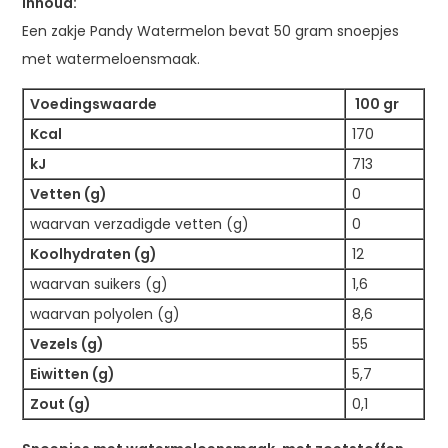
Inhoud:
Een zakje Pandy Watermelon bevat 50 gram snoepjes
met watermeloensmaak.
Voedingswaarde
100 gr
Kcal
170
kJ
713
Vetten (g)
0
waarvan verzadigde vetten (g)
0
Koolhydraten (g)
12
waarvan suikers (g)
1,6
waarvan polyolen (g)
8,6
Vezels (g)
55
Eiwitten (g)
5,7
Zout (g)
0,1