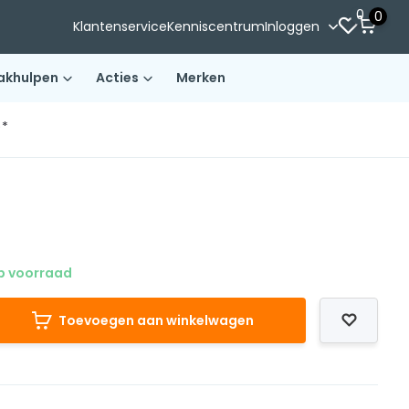
0
0
Klantenservice
Kenniscentrum
Inloggen
akhulpen
Acties
Merken
)*
 voorraad
Toevoegen aan winkelwagen