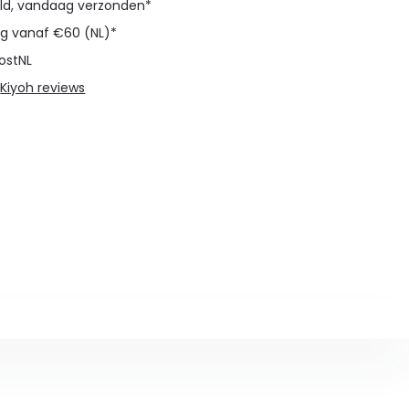
eld, vandaag verzonden*
ng vanaf €60 (NL)*
ostNL
@
Kiyoh reviews