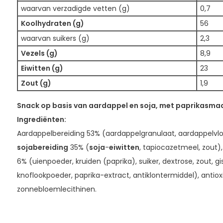
waarvan verzadigde vetten (g)
0,7
Koolhydraten (g)
56
waarvan suikers (g)
2,3
Vezels (g)
8,9
Eiwitten (g)
23
Zout (g)
1,9
Snack op basis van aardappel en soja, met paprikasma
Ingrediënten:
Aardappelbereiding 53% (aardappelgranulaat, aardappelvlo
sojabereiding
35% (
soja
-
eiwitten
, tapiocazetmeel, zout)
6% (uienpoeder, kruiden (paprika), suiker, dextrose, zout, gi
knoflookpoeder, paprika-extract, antiklontermiddel), antiox
zonnebloemlecithinen.