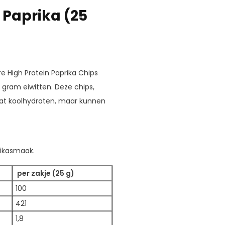
 Paprika (25
re High Protein Paprika Chips
8 gram eiwitten. Deze chips,
at koolhydraten, maar kunnen
rikasmaak.
per zakje (25 g)
100
421
1,8