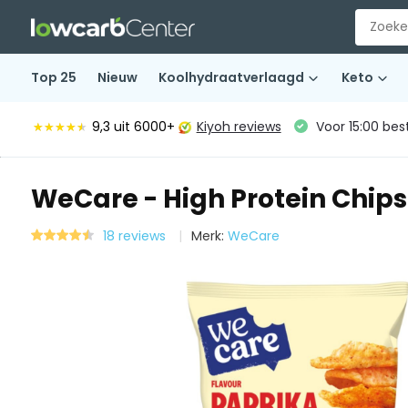
Top 25
Nieuw
Koolhydraatverlaagd
Keto
9,3
uit 6000+
Kiyoh reviews
Voor 15:00 bes
★★★★★
★★★★★
WeCare - High Protein Chips
18 reviews
Merk:
WeCare