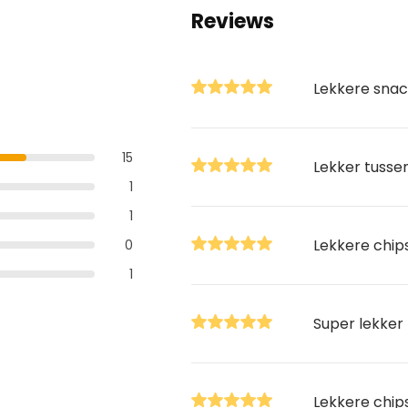
Reviews
Lekkere snac
15
Lekker tusse
1
1
Lekkere chip
0
1
Super lekker
Lekkere chip