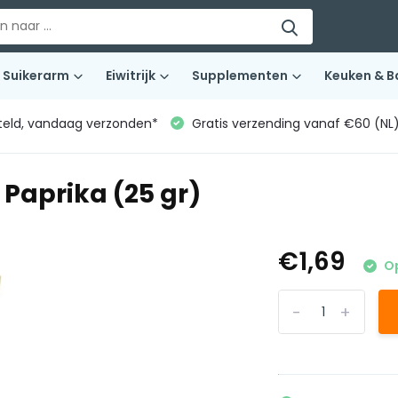
Suikerarm
Eiwitrijk
Supplementen
Keuken & B
teld, vandaag verzonden*
Gratis verzending vanaf €60 (NL
 Paprika (25 gr)
€1,69
Op
-
+