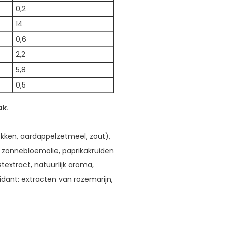
0,2
14
0,6
2,2
5,8
0,5
ak.
kken, aardappelzetmeel, zout),
, zonnebloemolie, paprikakruiden
stextract, natuurlijk aroma,
idant: extracten van rozemarijn,