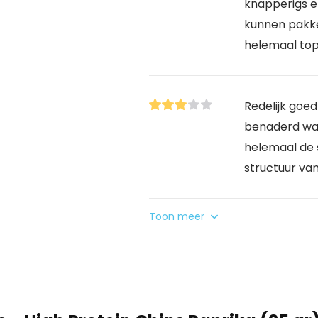
knapperigs e
kunnen pakke
helemaal top
Redelijk goed
benaderd wat
helemaal de
structuur van
Toon meer