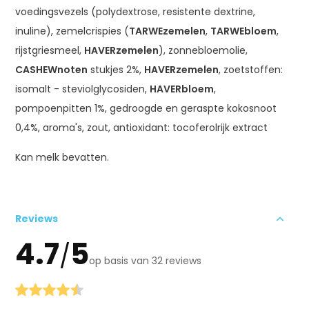
voedingsvezels (polydextrose, resistente dextrine,
inuline), zemelcrispies (
TARWEzemelen
,
TARWEbloem
,
rijstgriesmeel,
HAVERzemelen
), zonnebloemolie,
CASHEWnoten
stukjes 2%,
HAVERzemelen
, zoetstoffen:
isomalt - steviolglycosiden,
HAVERbloem
,
pompoenpitten 1%, gedroogde en geraspte kokosnoot
0,4%, aroma's, zout, antioxidant: tocoferolrijk extract
Kan melk bevatten.
Reviews
4.7
5
/
op basis van 32 reviews