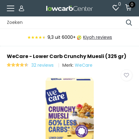
0
0
ws
Voor 15:00 besteld, vandaag verzonden*
WeCare - Lower Carb Crunchy Muesli (325 gr)
32 reviews
Merk:
WeCare