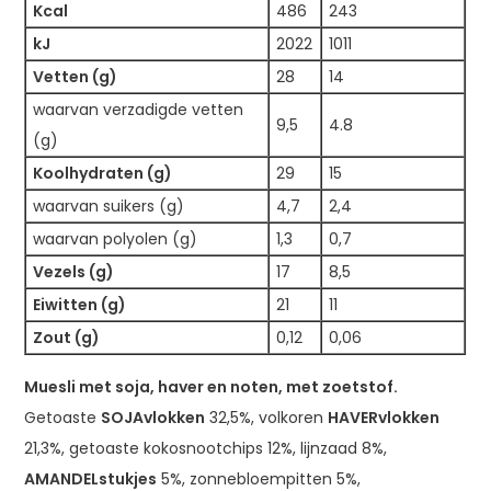
Kcal
486
243
kJ
2022
1011
Vetten (g)
28
14
waarvan verzadigde vetten
9,5
4.8
(g)
Koolhydraten (g)
29
15
waarvan suikers (g)
4,7
2,4
waarvan polyolen (g)
1,3
0,7
Vezels (g)
17
8,5
Eiwitten (g)
21
11
Zout (g)
0,12
0,06
Muesli met soja, haver en noten, met zoetstof.
Getoaste
SOJAvlokken
32,5%, volkoren
HAVERvlokken
21,3%, getoaste kokosnootchips 12%, lijnzaad 8%,
AMANDELstukjes
5%, zonnebloempitten 5%,