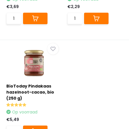
€3,69
€2,29
BioToday Pindakaas
hazelnoot-cacao, bio
(250 g)
Op voorraad
€5,49