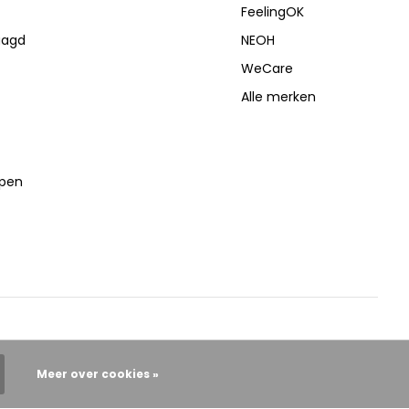
FeelingOK
aagd
NEOH
WeCare
Alle merken
lpen
Meer over cookies »