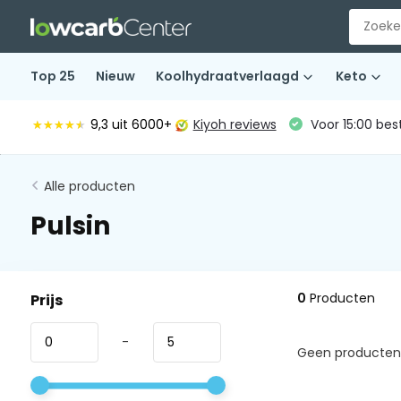
Top 25
Nieuw
Koolhydraatverlaagd
Keto
9,3
uit 6000+
Kiyoh reviews
Voor 15:00 bes
★★★★★
★★★★★
Alle producten
Pulsin
0
Producten
Prijs
-
Geen producten 