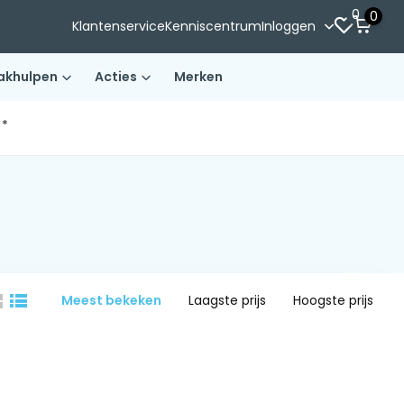
0
0
Klantenservice
Kenniscentrum
Inloggen
akhulpen
Acties
Merken
)*
Meest bekeken
Laagste prijs
Hoogste prijs