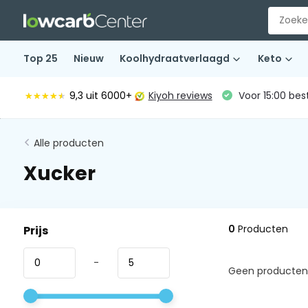
Top 25
Nieuw
Koolhydraatverlaagd
Keto
9,3
uit 6000+
Kiyoh reviews
Voor 15:00 bes
★★★★★
★★★★★
Alle producten
Xucker
0
Producten
Prijs
-
Geen producten 