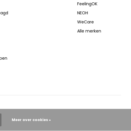
FeelingOK
aagd
NEOH
WeCare
Alle merken
lpen
Meer over cookies »