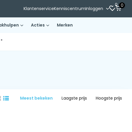
0
0
Klantenservice
Kenniscentrum
Inloggen
akhulpen
Acties
Merken
)*
Meest bekeken
Laagste prijs
Hoogste prijs