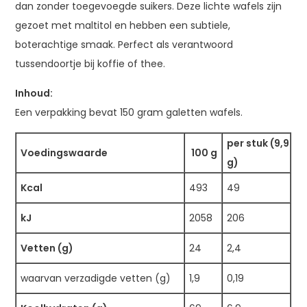
dan zonder toegevoegde suikers. Deze lichte wafels zijn
gezoet met maltitol en hebben een subtiele,
boterachtige smaak. Perfect als verantwoord
tussendoortje bij koffie of thee.
Inhoud:
Een verpakking bevat 150 gram galetten wafels.
per stuk (9,9
Voedingswaarde
100 g
g)
Kcal
493
49
kJ
2058
206
Vetten (g)
24
2,4
waarvan verzadigde vetten (g)
1,9
0,19