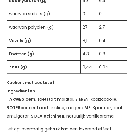
Koolhydraten (g)
69
6,9
waarvan suikers (g)
0
0
waarvan polyolen (g)
27
2,7
Vezels (g)
8,1
0,4
Eiwitten (g)
4,3
0,8
Zout (g)
0,44
0,04
Koeken, met zoetstof
Ingrediënten
TARWEbloem
, zoetstof: maltitol,
EIEREN
, koolzaadolie,
BOTERconcentraat
, inuline, magere
MELKpoeder
, zout,
emulgator:
SOJAlecithinen
, natuurlijk vanillearoma
Let op: overmatig gebruik kan een laxerend effect