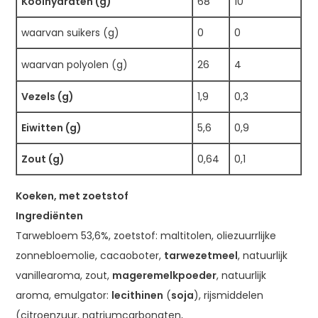
Koolhydraten (g)
68
10
waarvan suikers (g)
0
0
waarvan polyolen (g)
26
4
Vezels (g)
1,9
0,3
Eiwitten (g)
5,6
0,9
Zout (g)
0,64
0,1
Koeken, met zoetstof
Ingrediënten
Tarwebloem 53,6%, zoetstof: maltitolen, oliezuurrlijke
zonnebloemolie, cacaoboter,
tarwezetmeel
, natuurlijk
vanillearoma, zout,
magere
melkpoeder
, natuurlijk
aroma, emulgator:
lecithinen
(
soja
), rijsmiddelen
(citroenzuur, natriumcarbonaten,