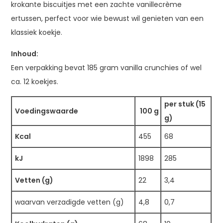
krokante biscuitjes met een zachte vanillecrème
ertussen, perfect voor wie bewust wil genieten van een
klassiek koekje.
Inhoud:
Een verpakking bevat 185 gram vanilla crunchies of wel
ca. 12 koekjes.
per stuk (15
Voedingswaarde
100 g
g)
Kcal
455
68
kJ
1898
285
Vetten (g)
22
3,4
waarvan verzadigde vetten (g)
4,8
0,7