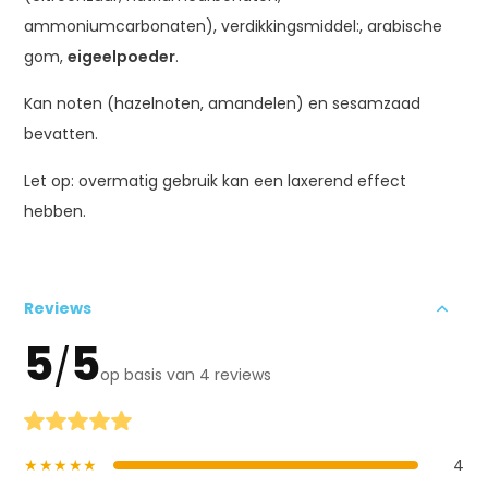
ammoniumcarbonaten), verdikkingsmiddel:, arabische
gom,
eigeelpoeder
.
Kan noten (hazelnoten, amandelen) en sesamzaad
bevatten.
Let op: overmatig gebruik kan een laxerend effect
hebben.
Reviews
5
5
/
op basis van 4 reviews
★★★★★
4