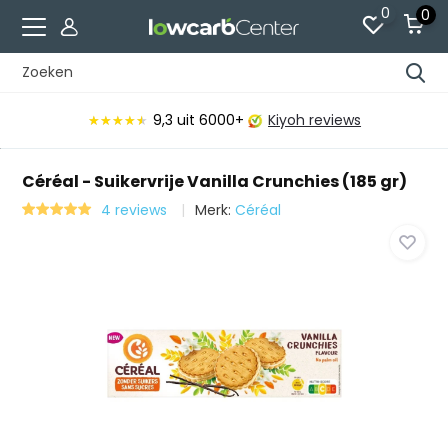
0
0
9,3
uit 6000+
Kiyoh reviews
★★★★★
★★★★★
Céréal - Suikervrije Vanilla Crunchies (185 gr)
4 reviews
Merk:
Céréal