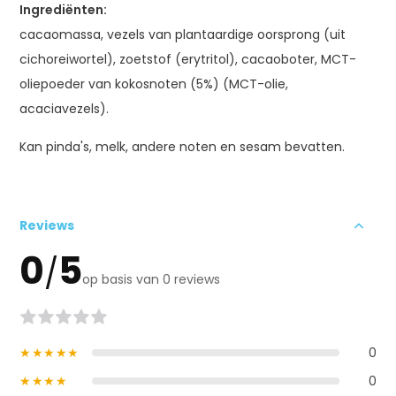
Ingrediënten:
cacaomassa, vezels van plantaardige oorsprong (uit
cichoreiwortel), zoetstof (erytritol), cacaoboter, MCT-
oliepoeder van kokosnoten (5%) (MCT-olie,
acaciavezels).
Kan pinda's, melk, andere noten en sesam bevatten.
Reviews
0
5
/
op basis van 0 reviews
★★★★★
0
★★★★
0