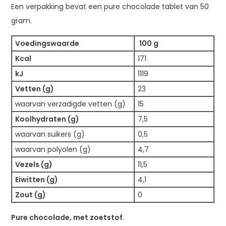
Een verpakking bevat een pure chocolade tablet van 50
gram.
Voedingswaarde
100 g
Kcal
171
kJ
1119
Vetten (g)
23
waarvan verzadigde vetten (g)
15
Koolhydraten (g)
7,5
waarvan suikers (g)
0,5
waarvan polyolen (g)
4,7
Vezels (g)
11,5
Eiwitten (g)
4,1
Zout (g)
0
Pure chocolade, met zoetstof.