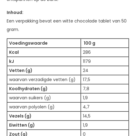
Inhoud:
Een verpakking bevat een witte chocolade tablet van 50
gram.
Voedingswaarde
100 g
Kcal
286
kJ
1179
Vetten (g)
24
waarvan verzadigde vetten (g)
17,5
Koolhydraten (g)
7,8
waarvan suikers (g)
1,9
waarvan polyolen (g)
4,7
Vezels (g)
14,5
Eiwitten (g)
1,9
Zout (g)
0