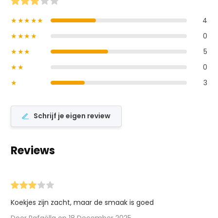
★★★★★
4
★★★★
0
★★★
5
★★
0
★
3
Schrijf je eigen review
Reviews
Koekjes zijn zacht, maar de smaak is goed
Door Rafaëlla op 18 December 2025