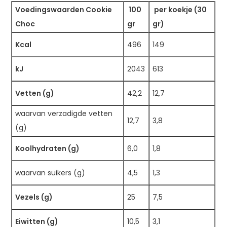
Voedingswaarden Cookie
100
per koekje (30
Choc
gr
gr)
Kcal
496
149
kJ
2043
613
Vetten (g)
42,2
12,7
waarvan verzadigde vetten
12,7
3,8
(g)
Koolhydraten (g)
6,0
1,8
waarvan suikers (g)
4,5
1,3
Vezels (g)
25
7,5
Eiwitten (g)
10,5
3,1