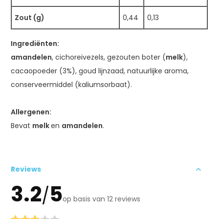
Zout (g)
0,44
0,13
Ingrediënten:
amandelen
, cichoreivezels, gezouten boter (
melk
),
cacaopoeder (3%), goud lijnzaad, natuurlijke aroma,
conserveermiddel (kaliumsorbaat).
Allergenen:
Bevat
melk
en
amandelen
.
Reviews
3.2
5
/
op basis van 12 reviews