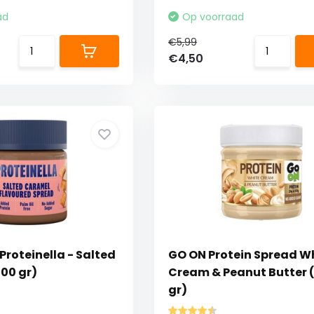
ad
Op voorraad
€5,99
€4,50
roteinella - Salted
GO ON Protein Spread W
00 gr)
Cream & Peanut Butter 
gr)