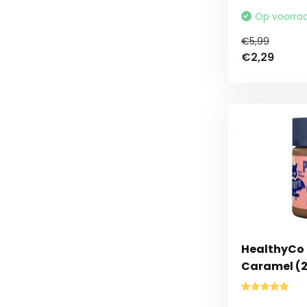
Op voorra
€5,99
€2,29
HealthyCo P
Caramel (2