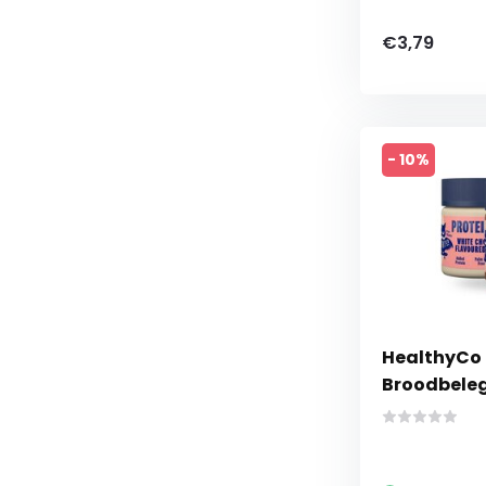
€3,79
- 10%
HealthyCo 
Broodbeleg