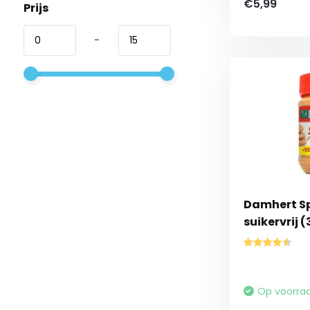
€5,99
Prijs
-
Damhert S
suikervrij (
Op voorra