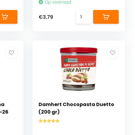
Op voorraad
€3,79
na
Damhert Chocopasta Duetto
1-26
(200 gr)