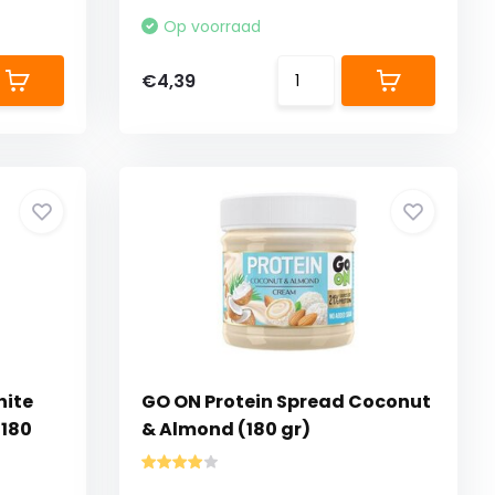
Op voorraad
€4,39
hite
GO ON Protein Spread Coconut
(180
& Almond (180 gr)