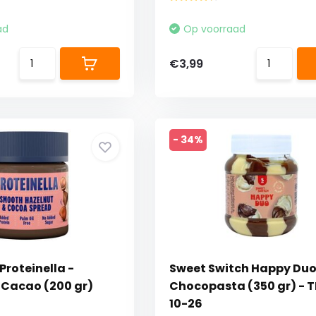
ad
Op voorraad
€3,99
- 34%
roteinella -
Sweet Switch Happy Du
 Cacao (200 gr)
Chocopasta (350 gr) - T
10-26