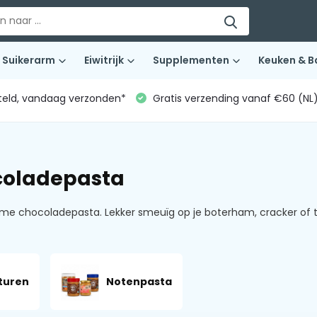
Suikerarm
Eiwitrijk
Supplementen
Keuken & B
teld, vandaag verzonden*
Gratis verzending vanaf €60 (NL
coladepasta
rme chocoladepasta. Lekker smeuïg op je boterham, cracker of 
turen
Notenpasta