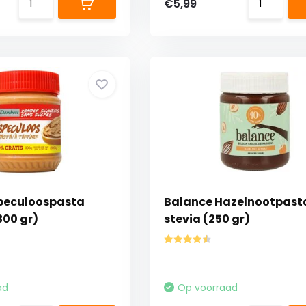
€5,99
peculoospasta
Balance Hazelnootpast
300 gr)
stevia (250 gr)
ad
Op voorraad