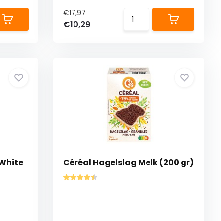
€17,97
€10,29
 White
Céréal Hagelslag Melk (200 gr)