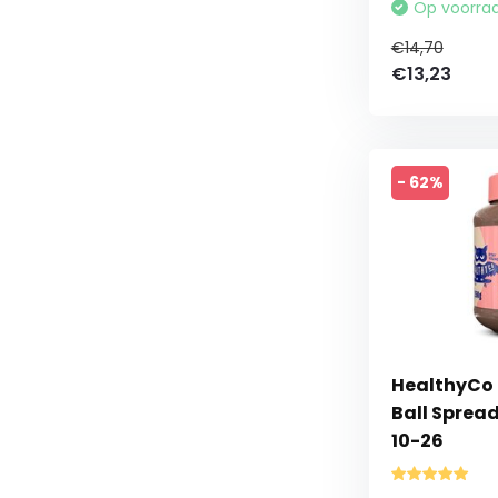
Op voorra
€14,70
€13,23
- 62%
HealthyCo 
Ball Spread
10-26