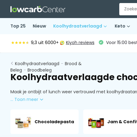
Top 25
Nieuw
Koolhydraatverlaagd
Keto
9,3
uit 6000+
Kiyoh reviews
Voor 15:00 bes
★★★★★
★★★★★
Koolhydraatverlaagd
-
Brood &
Beleg
-
Broodbeleg
Koolhydraatverlaagde cho
Maak je ontbijt of lunch weer vertrouwd met koolhydraata
... Toon meer
Chocoladepasta
Jam & Confi