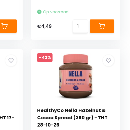
Op voorraad
€4,49
- 42%
o
HealthyCo Nella Hazelnut &
HT 17-
Cocoa Spread (350 gr) - THT
28-10-26