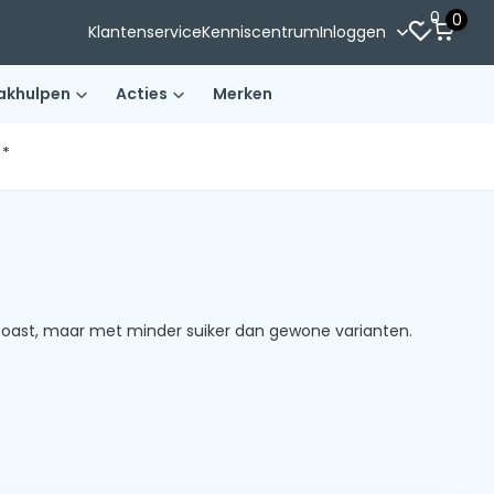
0
0
Klantenservice
Kenniscentrum
Inloggen
akhulpen
Acties
Merken
)*
toast, maar met minder suiker dan gewone varianten.