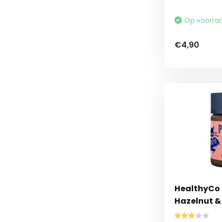
Op voorra
€4,90
HealthyCo P
Hazelnut &