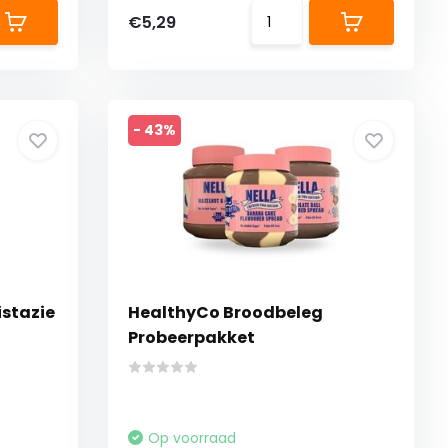
€5,29
- 43%
istazie
HealthyCo Broodbeleg
Probeerpakket
Op voorraad