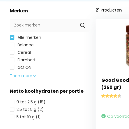
21
Producten
Merken
Alle merken
Balance
Céréal
Damhert
GO ON
Toon meer
Good Good
(350 gr)
Netto koolhydraten per portie
0 tot 2,5 g
(18)
2,5 tot 5 g
(2)
Op voorra
5 tot 10 g
(1)