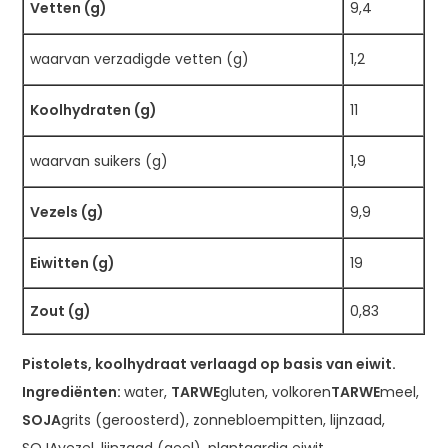
Vetten (g)
9,4
waarvan verzadigde vetten (g)
1,2
Koolhydraten (g)
11
waarvan suikers (g)
1,9
Vezels (g)
9,9
Eiwitten (g)
19
Zout (g)
0,83
Pistolets, koolhydraat verlaagd op basis van eiwit.
Ingrediënten:
water,
TARWE
gluten, volkoren
TARWE
meel,
SOJA
grits (geroosterd), zonnebloempitten, lijnzaad,
SOJAvezel, lijnzaad (geel), plantaardig eiwit,