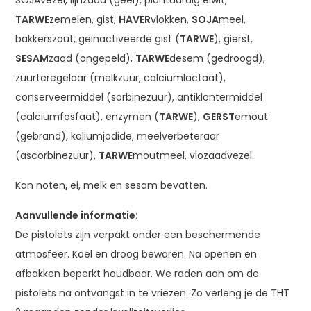
TARWE
zemelen, gist,
HAVER
vlokken,
SOJA
meel,
bakkerszout, geïnactiveerde gist (
TARWE
), gierst,
SESAM
zaad (ongepeld),
TARWE
desem (gedroogd),
zuurteregelaar (melkzuur, calciumlactaat),
conserveermiddel (sorbinezuur), antiklontermiddel
(calciumfosfaat), enzymen (
TARWE
),
GERST
emout
(gebrand), kaliumjodide, meelverbeteraar
(ascorbinezuur),
TARWE
moutmeel, vlozaadvezel.
Kan
noten
,
ei
,
melk
en
sesam
bevatten.
Aanvullende informatie:
De pistolets zijn verpakt onder een beschermende
atmosfeer. Koel en droog bewaren. Na openen en
afbakken beperkt houdbaar. We raden aan om de
pistolets na ontvangst in te vriezen. Zo verleng je de THT