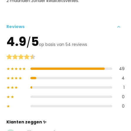
2 maanden zonder kwaliteitsverlies.
Reviews
4.9
5
/
op basis van 54 reviews
★★★★★
49
★★★★
4
★★★
1
★★
0
★
0
Klanten zeggen ✨