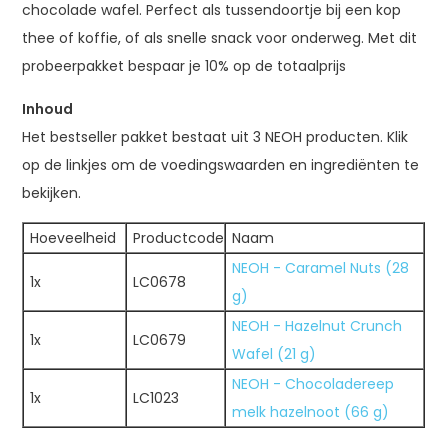
chocolade wafel. Perfect als tussendoortje bij een kop
thee of koffie, of als snelle snack voor onderweg. Met dit
probeerpakket bespaar je 10% op de totaalprijs
Inhoud
Het bestseller pakket bestaat uit 3 NEOH producten. Klik
op de linkjes om de voedingswaarden en ingrediënten te
bekijken.
Hoeveelheid
Productcode
Naam
NEOH - Caramel Nuts (28
1x
LC0678
g)
NEOH - Hazelnut Crunch
1x
LC0679
Wafel (21 g)
NEOH - Chocoladereep
1x
LC1023
melk hazelnoot (66 g)