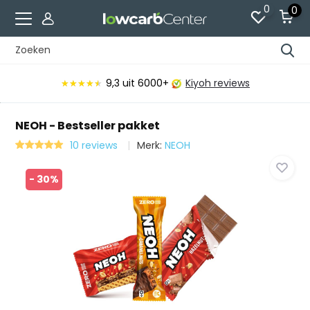
0
0
it 6000+
Kiyoh reviews
Voor 15:00 beste
NEOH - Bestseller pakket
10 reviews
Merk:
NEOH
- 30%