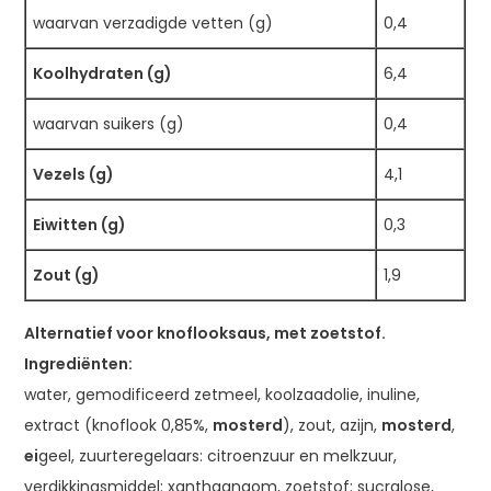
waarvan verzadigde vetten (g)
0,4
Koolhydraten (g)
6,4
waarvan suikers (g)
0,4
Vezels (g)
4,1
Eiwitten (g)
0,3
Zout (g)
1,9
Alternatief voor knoflooksaus, met zoetstof.
Ingrediënten:
water, gemodificeerd zetmeel, koolzaadolie, inuline,
extract (knoflook 0,85%,
mosterd
), zout, azijn,
mosterd
,
ei
geel, zuurteregelaars: citroenzuur en melkzuur,
verdikkingsmiddel: xanthaangom, zoetstof: sucralose,