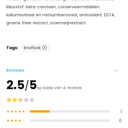
kleurstof: beta-caroteen, conserveermiddelen:
kaliumsorbaat en natriumbenzoaat, antioxidant: EDTA,
groene thee-extract, rozemarijnextract.
Tags:
knoflook (1)
Reviews
2.5
5
/
op basis van 4 reviews
★★★★★
1
★★★★
0