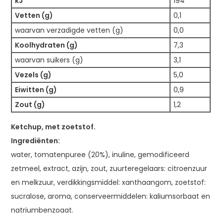
kJ
194
Vetten (g)
0,1
waarvan verzadigde vetten (g)
0,0
Koolhydraten (g)
7,3
waarvan suikers (g)
3,1
Vezels (g)
5,0
Eiwitten (g)
0,9
Zout (g)
1,2
Ketchup, met zoetstof.
Ingrediënten:
water, tomatenpuree (20%), inuline, gemodificeerd
zetmeel, extract, azijn, zout, zuurteregelaars: citroenzuur
en melkzuur, verdikkingsmiddel: xanthaangom, zoetstof:
sucralose, aroma, conserveermiddelen: kaliumsorbaat en
natriumbenzoaat.