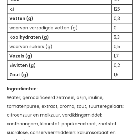
kJ
125
Vetten (g)
0,3
waarvan verzadigde vetten (g)
0
Koolhydraten (g)
5,3
waarvan suikers (g)
0,5
Vezels (g)
1,7
Eiwitten (g)
0,2
Zout (g)
1,5
Ingrediënten:
Water; gemodificeerd zetmeel, azijn, inuline,
tomatenpuree, extract, aroma, zout, zuurteregelaars:
citroenzuur en melkzuur, verdikkingsmiddel:
xanthaangom, kleurstof: paprika-extract, zoetstof:
sucralose, conserveermiddelen: kaliumsorbaat en