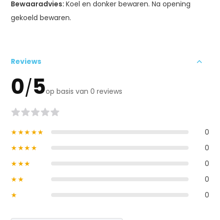
Bewaaradvies:
Koel en donker bewaren. Na opening
gekoeld bewaren.
Reviews
0
5
/
op basis van 0 reviews
★★★★★
0
★★★★
0
★★★
0
★★
0
★
0