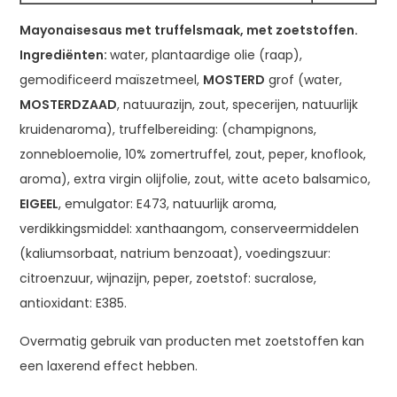
Mayonaisesaus met truffelsmaak, met zoetstoffen.
Ingrediënten:
water, plantaardige olie (raap),
gemodificeerd maïszetmeel,
MOSTERD
grof (water,
MOSTERDZAAD
, natuurazijn, zout, specerijen, natuurlijk
kruidenaroma), truffelbereiding: (champignons,
zonnebloemolie, 10% zomertruffel, zout, peper, knoflook,
aroma), extra virgin olijfolie, zout, witte aceto balsamico,
EIGEEL
, emulgator: E473, natuurlijk aroma,
verdikkingsmiddel: xanthaangom, conserveermiddelen
(kaliumsorbaat, natrium benzoaat), voedingszuur:
citroenzuur, wijnazijn, peper, zoetstof: sucralose,
antioxidant: E385.
Overmatig gebruik van producten met zoetstoffen kan
een laxerend effect hebben.