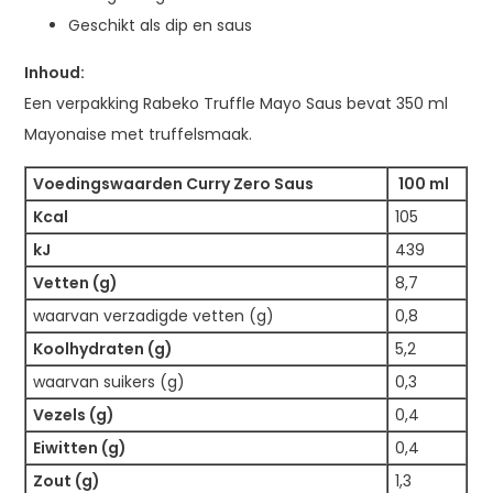
Geschikt als dip en saus
Inhoud:
Een verpakking Rabeko Truffle Mayo Saus bevat 350 ml
Mayonaise met truffelsmaak.
Voedingswaarden Curry Zero Saus
100 ml
Kcal
105
kJ
439
Vetten (g)
8,7
waarvan verzadigde vetten (g)
0,8
Koolhydraten (g)
5,2
waarvan suikers (g)
0,3
Vezels (g)
0,4
Eiwitten (g)
0,4
Zout (g)
1,3