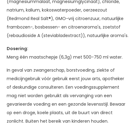
(magnesiummalaat, magnesiumglycinaat), chloride,
natrium, kalium, kokoswaterpoeder, oerzeezout
(Redmond Real Salt®), GMO-vrij citroenzuur, natuurlijke
frambozen-, bosbessen- en citroenaroma's, zoetstof
(rebaudioside A (steviabladextract)), natuurlijke aroma's.
Dosering:
Meng één maatschepje (6,3g) met 500-750 ml water.
In geval van zwangerschap, borstvoeding, ziekte of
medicijngebruik vóór gebruik eerst jouw arts, apotheker
of deskundige consulteren. Een voedingssupplement
mag niet worden gebruikt als vervanging van een
gevarieerde voeding en een gezonde levensstijl. Bewaar
op een droge, koele plaats, uit de buurt van direct
zonlicht. Buiten het bereik van kinderen houden.