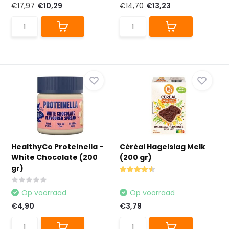
€17,97
€10,29
€14,70
€13,23
HealthyCo Proteinella -
Céréal Hagelslag Melk
White Chocolate (200
(200 gr)
gr)
Op voorraad
Op voorraad
€4,90
€3,79