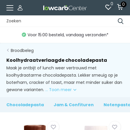
0
0
Gratis verzending vanaf €60 (NL)*
Broodbeleg
Koolhydraatverlaagde chocoladepasta
Maak je ontbijt of lunch weer vertrouwd met
koolhydraatarme chocoladepasta. Lekker smeuïg op je
boterham, cracker of toast, maar met minder suiker dan
gewone varianten.
... Toon meer
Chocoladepasta
Jam & Confituren
Notenpast