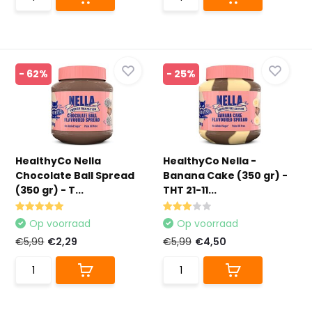
- 62%
- 25%
HealthyCo Nella
HealthyCo Nella -
Chocolate Ball Spread
Banana Cake (350 gr) -
(350 gr) - T...
THT 21-11...
Op voorraad
Op voorraad
€5,99
€2,29
€5,99
€4,50