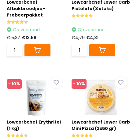
Lowcarbchef
Lowcarbchef Lower Carb
Afbakbroodjes -
Pistolets (3 stuks)
Probeerpakket
Op voorraad
Op voorraad
€15,37
€13,56
€4,79
€4,31
- 10%
- 10%
Lowcarbchef Erythritol
Lowcarbchef Lower Carb
(1 kg)
Mini Pizza (2x50 gr)