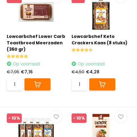
Lowcarbchef Lower Carb
Lowcarbchef Keto
Toastbrood Meerzaden
Crackers Kaas (8 stuks)
(360 gr)
Op voorraad
Op voorraad
€7,95
€7,16
€4,50
€4,28
- 10%
- 10%