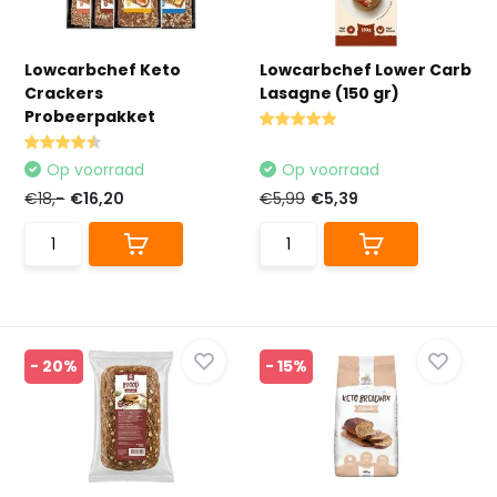
Lowcarbchef Keto
Lowcarbchef Lower Carb
Crackers
Lasagne (150 gr)
Probeerpakket
Op voorraad
Op voorraad
€18,-
€16,20
€5,99
€5,39
- 20%
- 15%