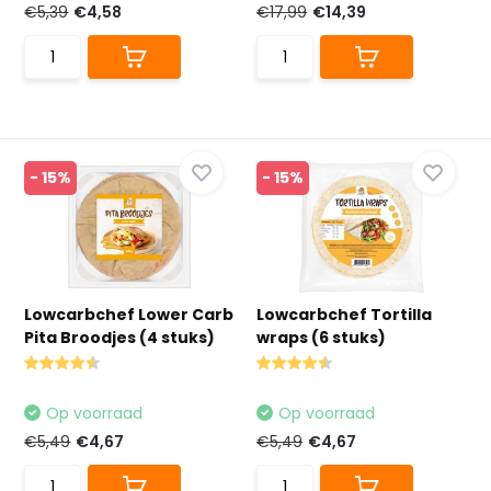
€5,39
€4,58
€17,99
€14,39
- 15%
- 15%
Lowcarbchef Lower Carb
Lowcarbchef Tortilla
Pita Broodjes (4 stuks)
wraps (6 stuks)
Op voorraad
Op voorraad
€5,49
€4,67
€5,49
€4,67