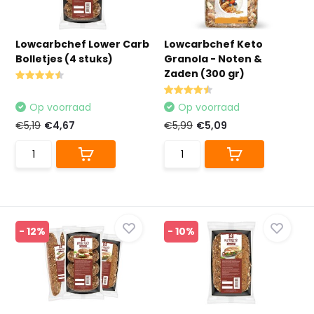
Lowcarbchef Lower Carb
Lowcarbchef Keto
Bolletjes (4 stuks)
Granola - Noten &
Zaden (300 gr)
Op voorraad
Op voorraad
€5,19
€4,67
€5,99
€5,09
- 12%
- 10%