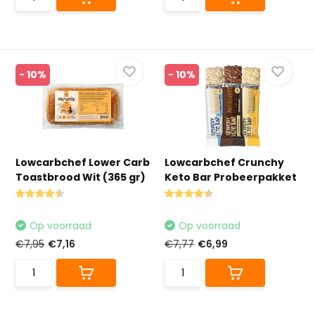
- 10%
- 10%
Lowcarbchef Lower Carb
Lowcarbchef Crunchy
Toastbrood Wit (365 gr)
Keto Bar Probeerpakket
Op voorraad
Op voorraad
€7,95
€7,16
€7,77
€6,99