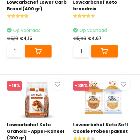
Lowcarbchef Lower Carb
Lowcarbchef Keto
Brood (400 gr)
broodmix
Op voorraad
Op voorraad
€5,19
€4,15
€5,49
€4,67
- 15%
- 35%
Lowcarbchef Keto
Lowcarbchef Keto Soft
Granola - Appel-Kaneel
Cookie Probeerpakket
(300 gr)