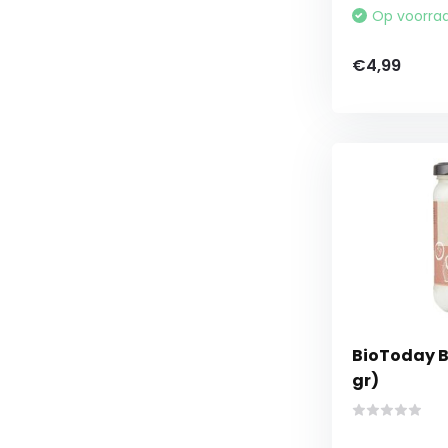
Op voorra
€4,99
BioToday B
gr)