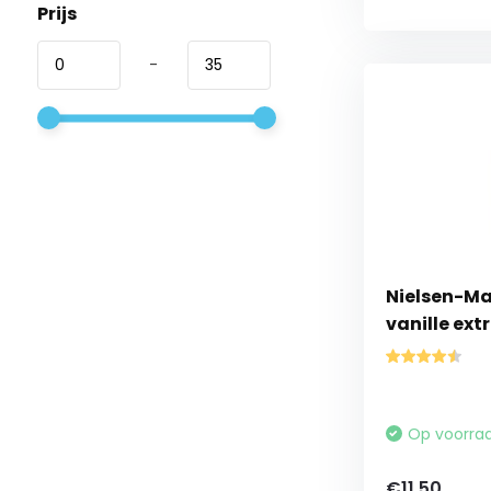
Prijs
-
Nielsen-M
vanille ext
Op voorra
€11,50