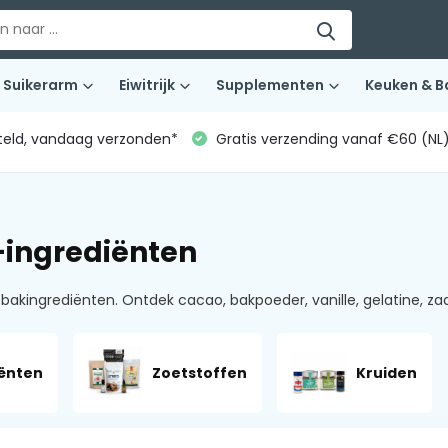
Suikerarm
Eiwitrijk
Supplementen
Keuken & B
teld, vandaag verzonden*
Gratis verzending vanaf €60 (NL
ingrediënten
akingrediënten. Ontdek cacao, bakpoeder, vanille, gelatine, za
ënten
Zoetstoffen
Kruiden