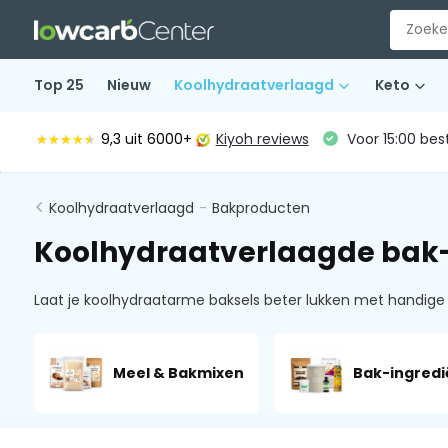
Top 25
Nieuw
Koolhydraatverlaagd
Keto
9,3
uit 6000+
Kiyoh reviews
Voor 15:00 bes
★★★★★
★★★★★
Koolhydraatverlaagd
-
Bakproducten
Koolhydraatverlaagde bak-
Laat je koolhydraatarme baksels beter lukken met handige b
Meel & Bakmixen
Bak-ingredi