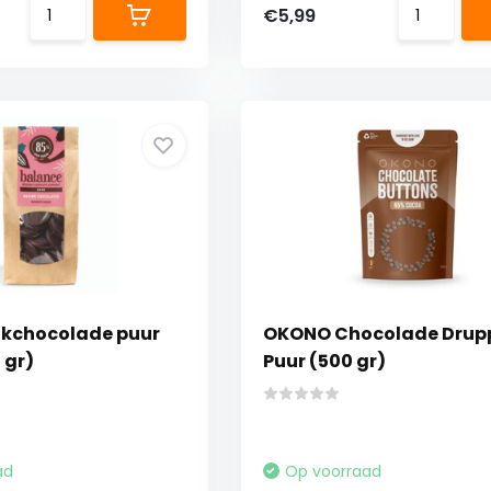
€5,99
akchocolade puur
OKONO Chocolade Drup
 gr)
Puur (500 gr)
ad
Op voorraad