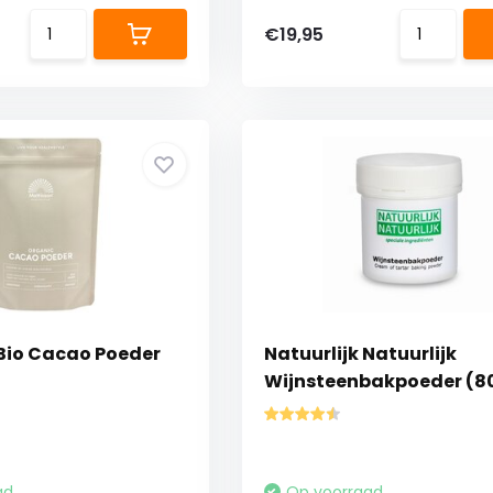
€19,95
Bio Cacao Poeder
Natuurlijk Natuurlijk
Wijnsteenbakpoeder (80
ad
Op voorraad