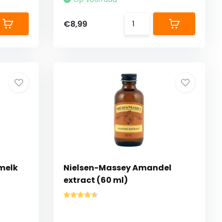
€8,99
melk
Nielsen-Massey Amandel
extract (60 ml)