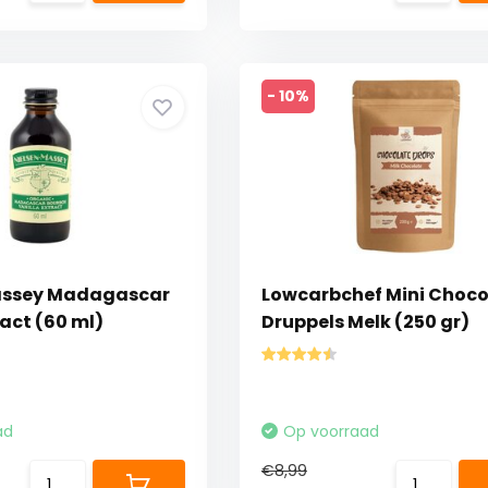
- 10%
assey Madagascar
Lowcarbchef Mini Choc
ract (60 ml)
Druppels Melk (250 gr)
ad
Op voorraad
€8,99