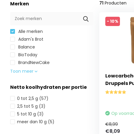
71
Producten
Merken
- 10%
Alle merken
Adam's Brot
Balance
BioToday
BrandNewCake
Toon meer
Lowcarbche
Druppels Pu
Netto koolhydraten per portie
0 tot 2,5 g
(57)
2,5 tot 5 g
(3)
Op voorra
5 tot 10 g
(3)
meer dan 10 g
(5)
€8,99
€8,09