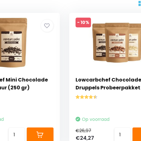
- 10%
f Mini Chocolade
Lowcarbchef Chocolad
ur (250 gr)
Druppels Probeerpakket
ad
Op voorraad
€26,97
€24,27