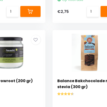
€2,75
owroot (200 gr)
Balance Bakchocolade 
stevia (300 gr)