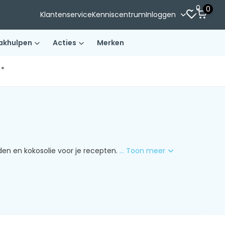
0
0
Klantenservice
Kenniscentrum
Inloggen
akhulpen
Acties
Merken
)*
den en kokosolie voor je recepten.
... Toon meer