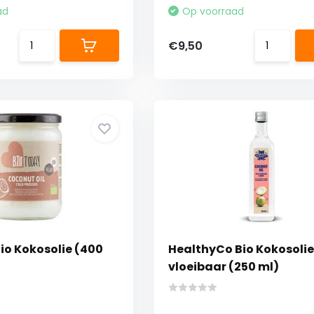
ad
Op voorraad
€9,50
io Kokosolie (400
HealthyCo Bio Kokosolie
vloeibaar (250 ml)