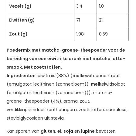
Vezels (g)
3,4
1,0
Eiwitten (g)
71
21
Zout (g)
1,98
0,59
Poedermix met matcha-groene-theepoeder voor de
bereiding van een eiwitrijke drank met matcha latte-
smaak. Met zoetstoffen.
Ingrediënten
: eiwitmix (88%) (
melk
eiwitconcentraat
(emulgator: lecithinen (zonnebloem)),
melk
eiwitisolaat
(emulgator: lecithinen (zonnebloem))), matcha-
groene-theepoeder (4%), aroma, zout,
verdikkingsmiddel: xanthaangom; zoetstoffen: sucralose,
steviolglycosiden uit stevia.
Kan sporen van
gluten
,
ei
,
soja
en
lupine
bevatten.