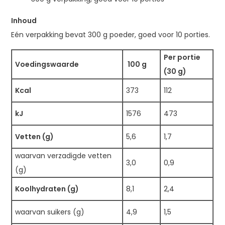
Inhoud
Eén verpakking bevat 300 g poeder, goed voor 10 porties.
Per portie
Voedingswaarde
100 g
(30 g)
Kcal
373
112
kJ
1576
473
Vetten (g)
5,6
1,7
waarvan verzadigde vetten
3,0
0,9
(g)
Koolhydraten (g)
8,1
2,4
waarvan suikers (g)
4,9
1,5