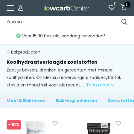
0
0
Gratis verzending vanaf €60 (NL)*
Bakproducten
Koolhydraatverlaagde zoetstoffen
Zoet je baksels, dranken en gerechten met minder
koolhydraten. Ontdek suikervervangers zoals erythritol,
stevia en monkfruit voor elk recept.
... Toon meer
Meel & Bakmixen
Bak-ingrediënten
Zoetstoffe
- 10%