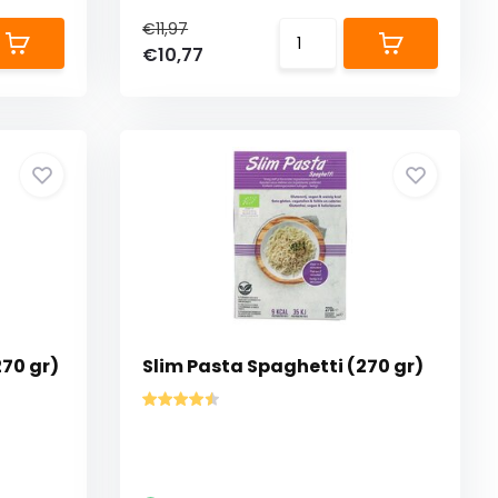
€11,97
€10,77
270 gr)
Slim Pasta Spaghetti (270 gr)