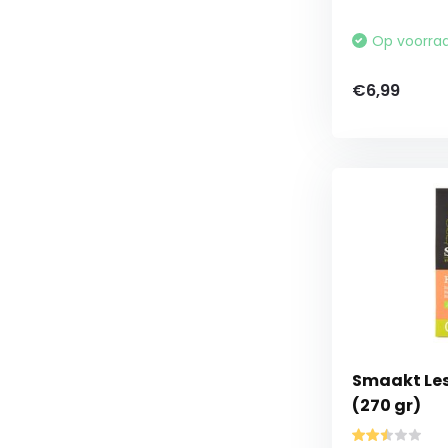
Op voorra
€6,99
Smaakt Less
(270 gr)