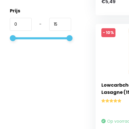
€5,49
Prijs
-
- 10%
Lowcarbche
Lasagne (1
Op voorra