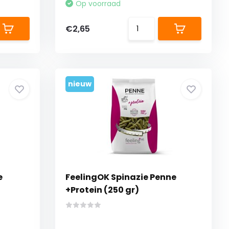
Op voorraad
€2,65
nieuw
e
FeelingOK Spinazie Penne
+Protein (250 gr)