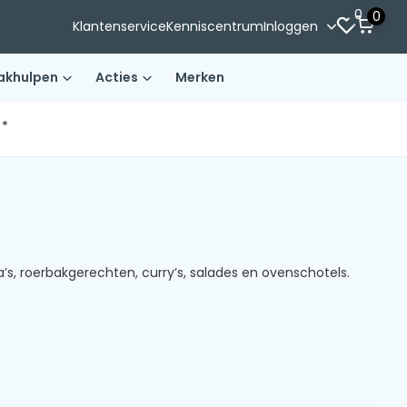
0
0
Klantenservice
Kenniscentrum
Inloggen
akhulpen
Acties
Merken
)*
’s, roerbakgerechten, curry’s, salades en ovenschotels.