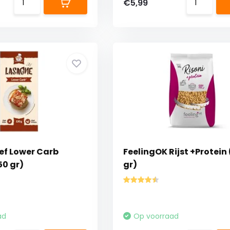
€5,99
f Lower Carb
FeelingOK Rijst +Protein
50 gr)
gr)
ad
Op voorraad