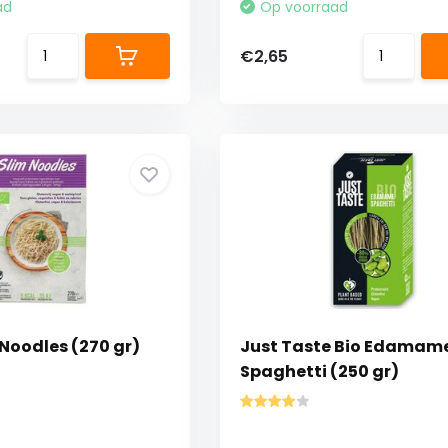
ad
Op voorraad
€2,65
Noodles (270 gr)
Just Taste Bio Edamam
Spaghetti (250 gr)