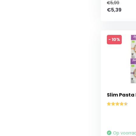
€5,99
€5,39
- 10%
Slim Pasta
Op voorra