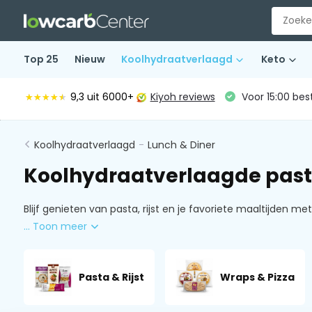
Top 25
Nieuw
Koolhydraatverlaagd
Keto
9,3
uit 6000+
Kiyoh reviews
Voor 15:00 bes
★★★★★
★★★★★
Koolhydraatverlaagd
-
Lunch & Diner
Koolhydraatverlaagde pasta
Blijf genieten van pasta, rijst en je favoriete maaltijden 
... Toon meer
Pasta & Rijst
Wraps & Pizza