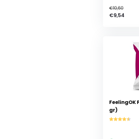
€10,60
€9,54
FeelingOK 
gr)