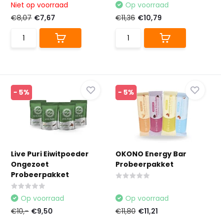
Niet op voorraad
Op voorraad
€8,07
€7,67
€11,36
€10,79
- 5%
- 5%
Live Puri Eiwitpoeder
OKONO Energy Bar
Ongezoet
Probeerpakket
Probeerpakket
Op voorraad
Op voorraad
€10,-
€9,50
€11,80
€11,21