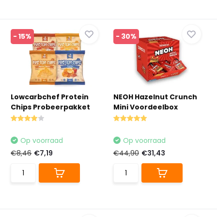
- 15%
- 30%
Lowcarbchef Protein
NEOH Hazelnut Crunch
Chips Probeerpakket
Mini Voordeelbox
Op voorraad
Op voorraad
€8,46
€7,19
€44,90
€31,43