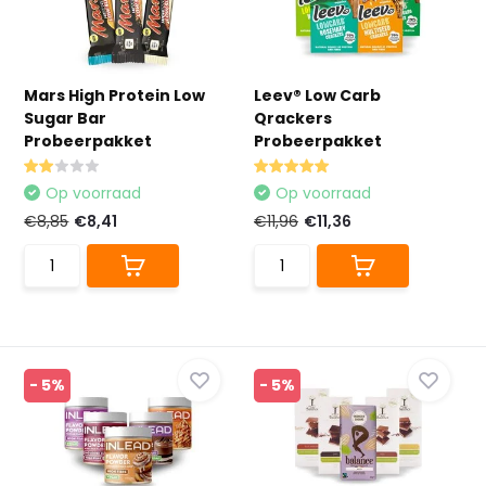
Mars High Protein Low
Leev® Low Carb
Sugar Bar
Qrackers
Probeerpakket
Probeerpakket
Op voorraad
Op voorraad
€8,85
€8,41
€11,96
€11,36
- 5%
- 5%