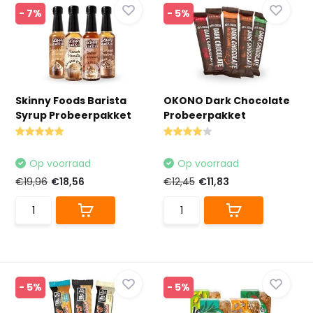
- 7%
- 5%
Skinny Foods Barista
OKONO Dark Chocolate
Syrup Probeerpakket
Probeerpakket
Op voorraad
Op voorraad
€19,96
€18,56
€12,45
€11,83
- 5%
- 5%