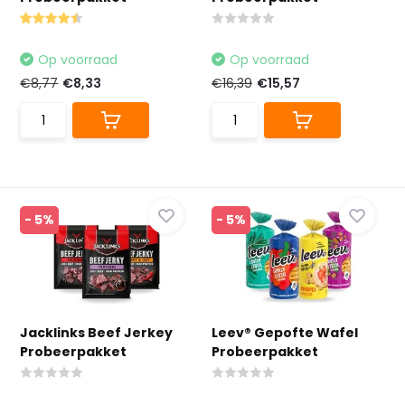
Op voorraad
Op voorraad
€8,77
€8,33
€16,39
€15,57
- 5%
- 5%
Jacklinks Beef Jerkey
Leev® Gepofte Wafel
Probeerpakket
Probeerpakket