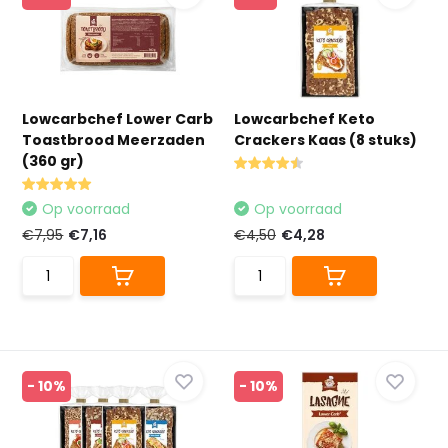
Lowcarbchef Lower Carb
Lowcarbchef Keto
Toastbrood Meerzaden
Crackers Kaas (8 stuks)
(360 gr)
Op voorraad
Op voorraad
€7,95
€7,16
€4,50
€4,28
- 10%
- 10%