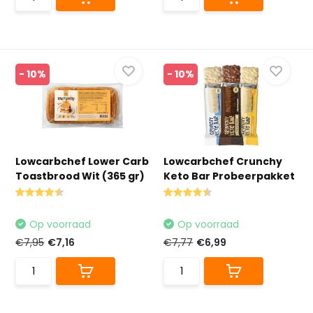
- 10%
- 10%
Lowcarbchef Lower Carb
Lowcarbchef Crunchy
Toastbrood Wit (365 gr)
Keto Bar Probeerpakket
Op voorraad
Op voorraad
€7,95
€7,16
€7,77
€6,99