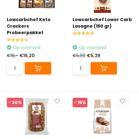
Lowcarbchef Keto
Lowcarbchef Lower Carb
Crackers
Lasagne (150 gr)
Probeerpakket
Op voorraad
Op voorraad
€18,-
€16,20
€5,99
€5,39
- 20%
- 15%