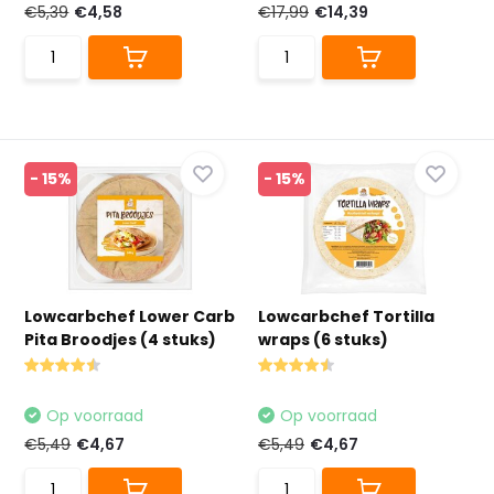
€5,39
€4,58
€17,99
€14,39
- 15%
- 15%
Lowcarbchef Lower Carb
Lowcarbchef Tortilla
Pita Broodjes (4 stuks)
wraps (6 stuks)
Op voorraad
Op voorraad
€5,49
€4,67
€5,49
€4,67