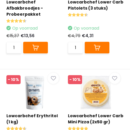
Lowcarbchef
Lowcarbchef Lower Carb
Afbakbroodjes -
Pistolets (3 stuks)
Probeerpakket
Op voorraad
Op voorraad
€15,37
€13,56
€4,79
€4,31
- 10%
- 10%
Lowcarbchef Erythritol
Lowcarbchef Lower Carb
(1 kg)
Mini Pizza (2x50 gr)