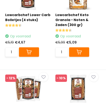
Lowcarbchef Lower Carb
Lowcarbchef Keto
Bolletjes (4 stuks)
Granola - Noten &
Zaden (300 gr)
Op voorraad
Op voorraad
€5,19
€4,67
€5,99
€5,09
- 12%
- 10%