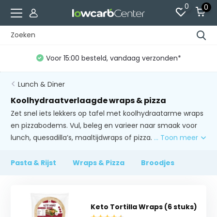
0
0
*
Gratis verzending vanaf €60 (NL)*
Lunch & Diner
Koolhydraatverlaagde wraps & pizza
Zet snel iets lekkers op tafel met koolhydraatarme wraps
en pizzabodems. Vul, beleg en varieer naar smaak voor
lunch, quesadilla’s, maaltijdwraps of pizza.
... Toon meer
Pasta & Rijst
Wraps & Pizza
Broodjes
Keto Tortilla Wraps (6 stuks)