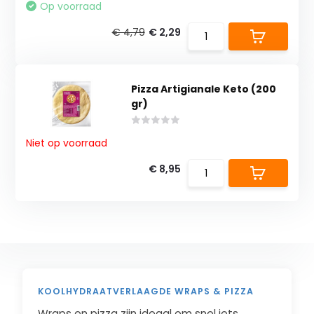
Op voorraad
€ 4,79
€ 2,29
Pizza Artigianale Keto (200
gr)
Niet op voorraad
€ 8,95
KOOLHYDRAATVERLAAGDE WRAPS & PIZZA
Wraps en pizza zijn ideaal om snel iets