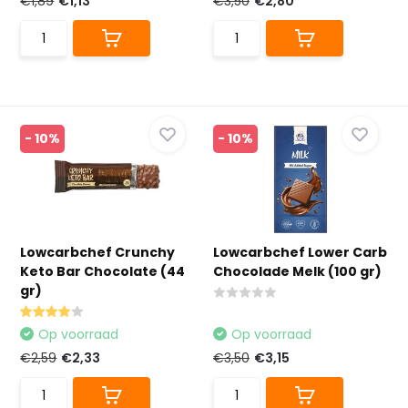
€1,89
€1,13
€3,50
€2,80
- 10%
- 10%
Lowcarbchef Crunchy
Lowcarbchef Lower Carb
Keto Bar Chocolate (44
Chocolade Melk (100 gr)
gr)
Op voorraad
Op voorraad
€2,59
€2,33
€3,50
€3,15