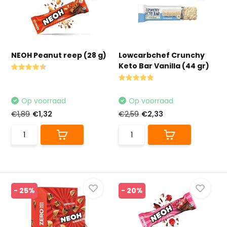
NEOH Peanut reep (28 g)
Lowcarbchef Crunchy
Keto Bar Vanilla (44 gr)
Op voorraad
Op voorraad
€1,89
€1,32
€2,59
€2,33
- 25%
- 20%