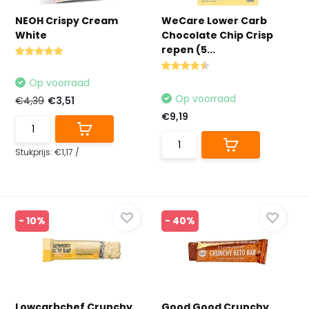
NEOH Crispy Cream
WeCare Lower Carb
White
Chocolate Chip Crisp
repen (5...
Op voorraad
Op voorraad
€4,39
€3,51
€9,19
Stukprijs:
€1,17
/
- 10%
- 40%
Lowcarbchef Crunchy
Good Good Crunchy