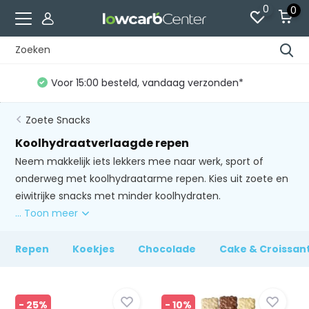
0
0
Gratis verzending vanaf €60 (NL)*
Zoete Snacks
Koolhydraatverlaagde repen
Neem makkelijk iets lekkers mee naar werk, sport of
onderweg met koolhydraatarme repen. Kies uit zoete en
eiwitrijke snacks met minder koolhydraten.
... Toon meer
Repen
Koekjes
Chocolade
Cake & Croissan
- 25%
- 10%