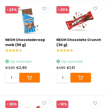
- 20%
- 20%
NEOH Chocoladereep
NEOH Chocolate Crunch
melk (55 g)
(30 g)
Op voorraad
Op voorraad
€3,50
€2,80
€1,89
€1,51
- 30%
- 10%