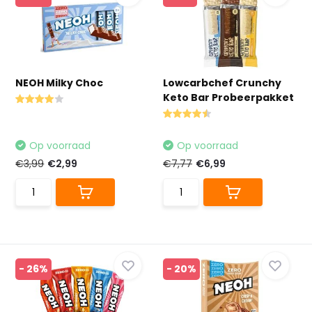
NEOH Milky Choc
Lowcarbchef Crunchy
Keto Bar Probeerpakket
Op voorraad
Op voorraad
€3,99
€2,99
€7,77
€6,99
- 26%
- 20%