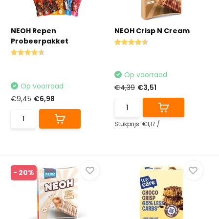
NEOH Repen
NEOH Crisp N Cream
Probeerpakket
Op voorraad
Op voorraad
€4,39
€3,51
€9,45
€6,98
Stukprijs:
€1,17
/
- 20%