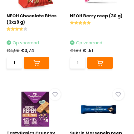
NEOH Chocolate Bites
NEOH Berry reep (30 g)
(3x29 g)
Op voorraad
Op voorraad
€4,99
€3,74
€1,89
€1,51
TastyBasics Crunchy
Sukrin Marsepein reep