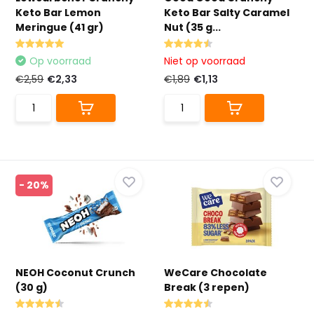
Keto Bar Lemon
Keto Bar Salty Caramel
Meringue (41 gr)
Nut (35 g...
Op voorraad
Niet op voorraad
€2,59
€2,33
€1,89
€1,13
- 20%
NEOH Coconut Crunch
WeCare Chocolate
(30 g)
Break (3 repen)