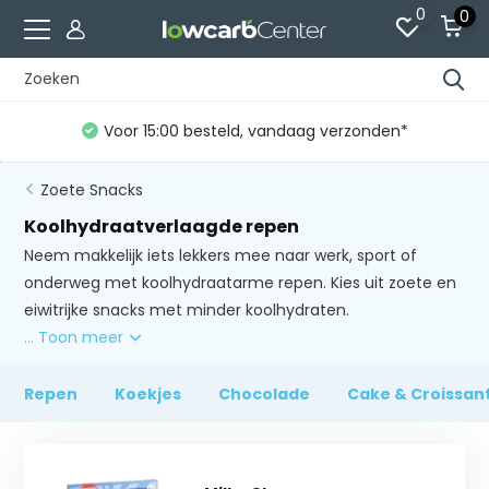
0
0
Gratis verzending vanaf €60 (NL)*
Zoete Snacks
Koolhydraatverlaagde repen
Neem makkelijk iets lekkers mee naar werk, sport of
onderweg met koolhydraatarme repen. Kies uit zoete en
eiwitrijke snacks met minder koolhydraten.
... Toon meer
Repen
Koekjes
Chocolade
Cake & Croissan