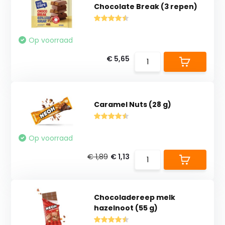
Chocolate Break (3 repen)
Op voorraad
€ 5,65
Caramel Nuts (28 g)
Op voorraad
€ 1,89
€ 1,13
Chocoladereep melk
hazelnoot (55 g)