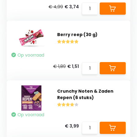
€ 4,99
€ 3,74
Berry reep (30 g)
Op voorraad
€ 1,89
€ 1,51
Crunchy Noten & Zaden
Repen (6 stuks)
Op voorraad
€ 3,99