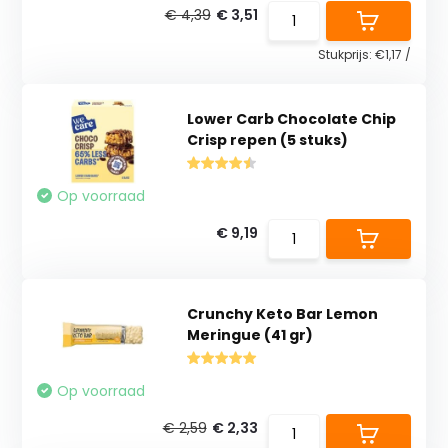
€ 4,39
€ 3,51
Stukprijs:
€1,17
/
Lower Carb Chocolate Chip
Crisp repen (5 stuks)
Op voorraad
€ 9,19
Crunchy Keto Bar Lemon
Meringue (41 gr)
Op voorraad
€ 2,59
€ 2,33