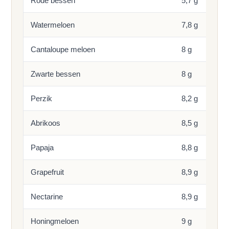
Rode bessen
5,7 g
Watermeloen
7,8 g
Cantaloupe meloen
8 g
Zwarte bessen
8 g
Perzik
8,2 g
Abrikoos
8,5 g
Papaja
8,8 g
Grapefruit
8,9 g
Nectarine
8,9 g
Honingmeloen
9 g