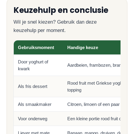
Keuzehulp en conclusie
Wil je snel kiezen? Gebruik dan deze
keuzehulp per moment.
Gebruiksmoment
Handige keuze
Door yoghurt of
Aardbeien, frambozen, bramen of 
kwark
Rood fruit met Griekse yoghurt, o
Als fris dessert
topping
Als smaakmaker
Citroen, limoen of een paar besse
Voor onderweg
Een kleine portie rood fruit of e
Liever met mate
Banaan, mango, druiven, dadels, r