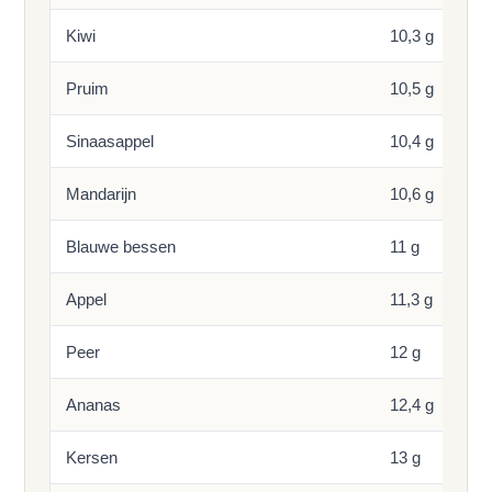
Kiwi
10,3 g
Pruim
10,5 g
Sinaasappel
10,4 g
Mandarijn
10,6 g
Blauwe bessen
11 g
Appel
11,3 g
Peer
12 g
Ananas
12,4 g
Kersen
13 g