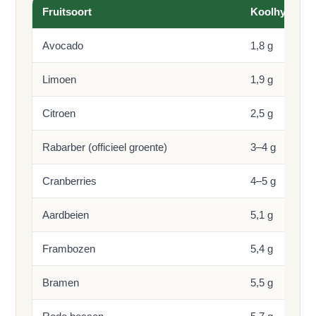
Fruitsoort
Koolhydraten
Avocado
1,8 g
Limoen
1,9 g
Citroen
2,5 g
Rabarber (officieel groente)
3–4 g
Cranberries
4–5 g
Aardbeien
5,1 g
Frambozen
5,4 g
Bramen
5,5 g