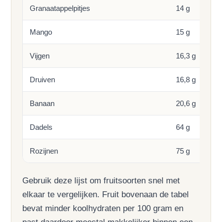
Granaatappelpitjes
14 g
Mango
15 g
Vijgen
16,3 g
Druiven
16,8 g
Banaan
20,6 g
Dadels
64 g
Rozijnen
75 g
Gebruik deze lijst om fruitsoorten snel met
elkaar te vergelijken. Fruit bovenaan de tabel
bevat minder koolhydraten per 100 gram en