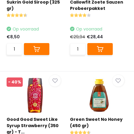
Sukrin Gold Siroop (325
Callowfit Zoete Sauzen
gr)
Probeerpakket
Op voorraad
Op voorraad
€8,50
€29,94
€28,44
- 40%
Good Good Sweet Like
Green Sweet No Honey
Syrup Strawberry (350
(450 gr)
gr) - T...