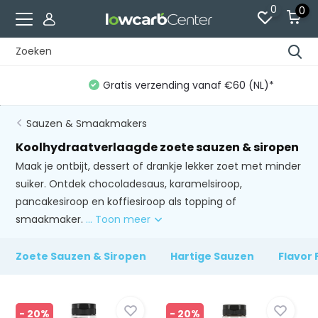
0
0
Gratis verzending vanaf €60 (NL)*
Sauzen & Smaakmakers
Koolhydraatverlaagde zoete sauzen & siropen
Maak je ontbijt, dessert of drankje lekker zoet met minder
suiker. Ontdek chocoladesaus, karamelsiroop,
pancakesiroop en koffiesiroop als topping of
smaakmaker.
... Toon meer
Zoete Sauzen & Siropen
Hartige Sauzen
Flavor
- 20%
- 20%