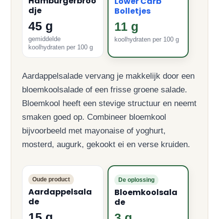
Hamburgerbroo
Lower Carb
dje
Bolletjes
45 g
11 g
gemiddelde
koolhydraten per 100 g
koolhydraten per 100 g
Aardappelsalade vervang je makkelijk door een
bloemkoolsalade of een frisse groene salade.
Bloemkool heeft een stevige structuur en neemt
smaken goed op. Combineer bloemkool
bijvoorbeeld met mayonaise of yoghurt,
mosterd, augurk, gekookt ei en verse kruiden.
Oude product
De oplossing
Aardappelsala
Bloemkoolsala
de
de
15 g
3 g