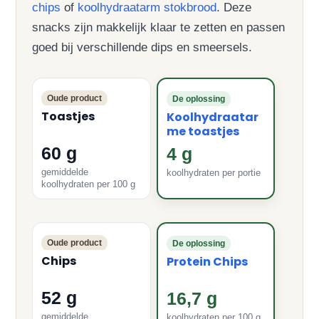
chips
of
koolhydraatarm stokbrood
. Deze
snacks zijn makkelijk klaar te zetten en passen
goed bij verschillende dips en smeersels.
Oude product
De oplossing
Toastjes
Koolhydraatar
me toastjes
60 g
4 g
gemiddelde
koolhydraten per portie
koolhydraten per 100 g
Oude product
De oplossing
Chips
Protein Chips
52 g
16,7 g
gemiddelde
koolhydraten per 100 g