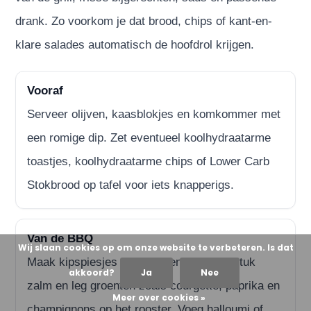
drank. Zo voorkom je dat brood, chips of kant-en-
klare salades automatisch de hoofdrol krijgen.
Vooraf
Serveer olijven, kaasblokjes en komkommer met
een romige dip. Zet eventueel koolhydraatarme
toastjes, koolhydraatarme chips of Lower Carb
Stokbrood op tafel voor iets knapperigs.
Van de BBQ
Wij slaan cookies op om onze website te verbeteren. Is dat
Maak kipspiesjes met kruiden, grill een stuk
akkoord?
Ja
Nee
zalm en leg groenten zoals courgette, paprika en
Meer over cookies »
champignons op het rooster. Voeg halloumi of