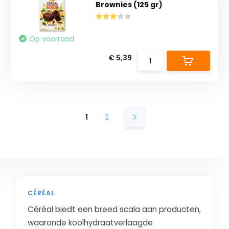
Brownies (125 gr)
Op voorraad
€ 5,39
1
2
CÉRÉAL
Céréal biedt een breed scala aan producten,
waaronde koolhydraatverlaagde