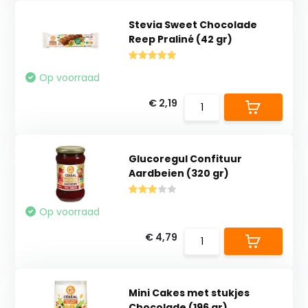
Stevia Sweet Chocolade
Reep Praliné (42 gr)
Op voorraad
€ 2,19
Glucoregul Confituur
Aardbeien (320 gr)
Op voorraad
€ 4,79
Mini Cakes met stukjes
Chocolade (196 gr)