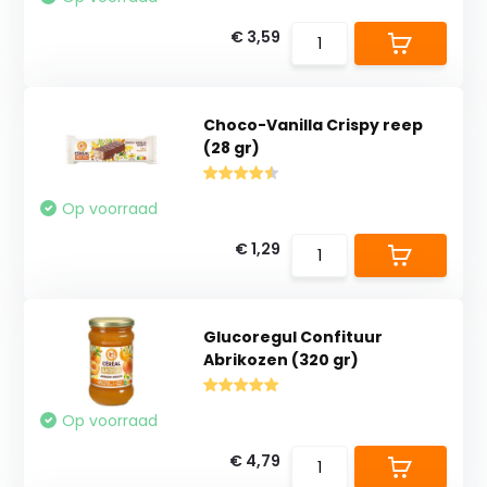
€ 3,59
Choco-Vanilla Crispy reep
(28 gr)
Op voorraad
€ 1,29
Glucoregul Confituur
Abrikozen (320 gr)
Op voorraad
€ 4,79