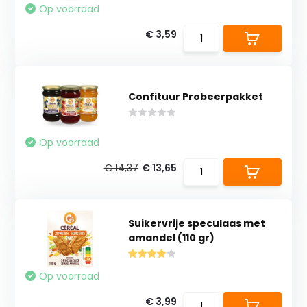
Op voorraad
€ 3,59
Confituur Probeerpakket
Op voorraad
€ 14,37
€ 13,65
Suikervrije speculaas met
amandel (110 gr)
Op voorraad
€ 3,99