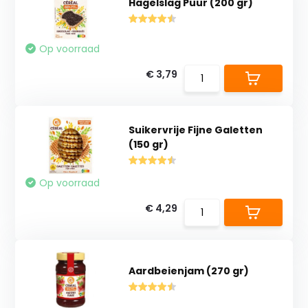
Hagelslag Puur (200 gr)
Op voorraad
€ 3,79
Suikervrije Fijne Galetten
(150 gr)
Op voorraad
€ 4,29
Aardbeienjam (270 gr)