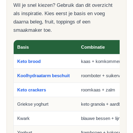
Wil je snel kiezen? Gebruik dan dit overzicht
als inspiratie. Kies eerst je basis en voeg
daarna beleg, fruit, toppings of een
smaakmaker toe.
Basis
Combinatie
Keto brood
kaas + komkommer
Koolhydraatarm beschuit
roomboter + suikervrije ja
Keto crackers
roomkaas + zalm
Griekse yoghurt
keto granola + aardbeien
Kwark
blauwe bessen + lijnzaad
Yoghurt
frambozen + kokosrasp