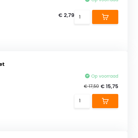
€ 2,79
et
Op voorraad
€ 15,75
€ 17,50