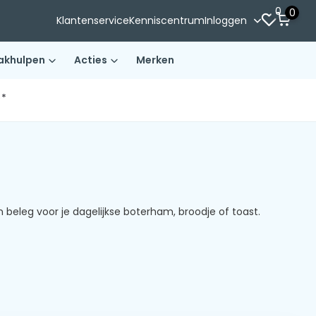
0
0
Klantenservice
Kenniscentrum
Inloggen
akhulpen
Acties
Merken
)*
 beleg voor je dagelijkse boterham, broodje of toast.