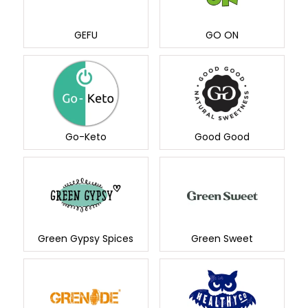
GEFU
GO ON
Go-Keto
Good Good
Green Sweet
Green Gypsy Spices