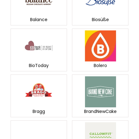
Balance
Biosüße
BioToday
Bolero
Bragg
BrandNewCake