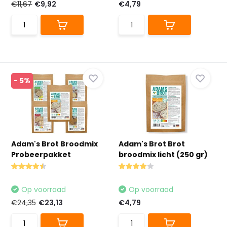
€11,67
€9,92
€4,79
- 5%
Adam's Brot Broodmix
Adam's Brot Brot
Probeerpakket
broodmix licht (250 gr)
Op voorraad
Op voorraad
€24,35
€23,13
€4,79